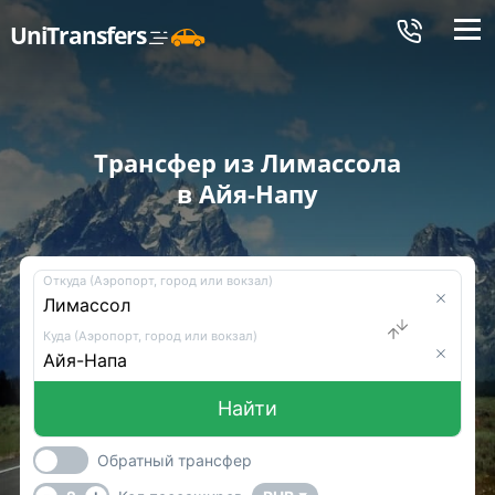
Меню
UniTransfers
Трансфер из Лимассола
в Айя-Напу
Откуда (Аэропорт, город или вокзал)
Куда (Аэропорт, город или вокзал)
Найти
Обратный трансфер
-
+