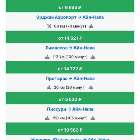
от 6 555 ₽
Эрджан Аэропорт → Айя-Напа
68 км (70 минут)
от 14 621 ₽
Лимассол → Айя-Напа
113 км (100 минут)
от 14 722 ₽
Протарас → Айя-Напа
20 км (20 минут)
от 3 630 ₽
Писсури → Айя-Напа
150 км (105 минут)
от 19 562 ₽
Никосия, Южная часть → Айя-Напа