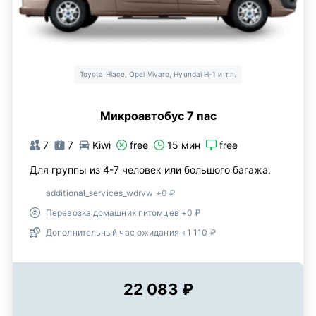
Toyota Hiace, Opel Vivaro, Hyundai H-1 и т.п.
Микроавтобус 7 пас
7
7
Kiwi
free
15 мин
free
Для группы из 4-7 человек или большого багажа.
additional_services_wdrvw +0 ₽
Перевозка домашних питомцев +0 ₽
Дополнительный час ожидания +1 110 ₽
22 083 ₽