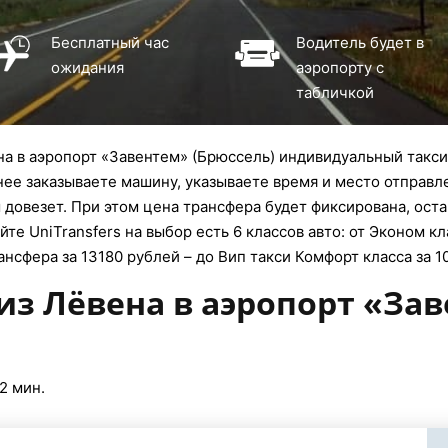
Бесплатный час
Водитель будет в
ожидания
аэропорту с
табличкой
а в аэропорт «Завентем» (Брюссель) индивидуальный такси
анее заказываете машину, указываете время и место отправле
довезет. При этом цена трансфера будет фиксирована, оста
те UniTransfers на выбор есть 6 классов авто: от Эконом кл
ансфера за 13180 рублей – до Вип такси Комфорт класса за 1
из Лёвена в аэропорт «За
2 мин.