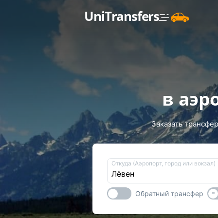
UniTransfers
в аэр
Заказать трансфер
Откуда (Аэропорт, город или вокзал)
-
Обратный трансфер