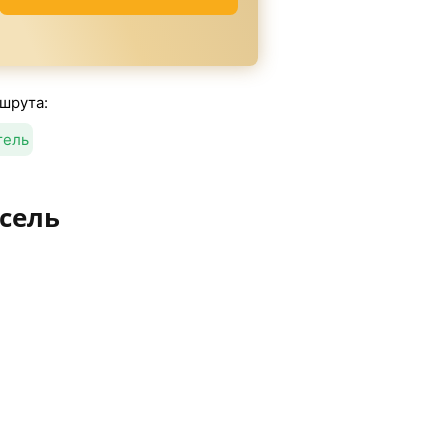
шрута:
тель
сель