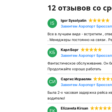
12 отзывов со ср
Igor Sysolyatin
IS
Завентем Аэропорт Брюссель
Все в лучшем виде - встретили , от
. Менеджеры постоянно на связи . Р
Карл Борг
КБ
Завентем Аэропорт Брюссель
Фантастическое обслуживание. Он бы
Продолжайте хорошо работать
Саргис Исраелян
СИ
Завентем Аэропорт Брюссель
Была 2-х часовая задержка рейса из
водителю!
Elizaveta Kirsan
EK