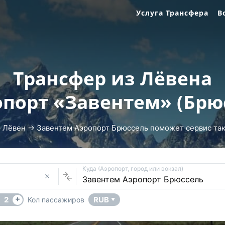
Услуга Трансфера
В
Трансфер из Лёвена
опорт «Завентем» (Брю
 Лёвен → Завентем Аэропорт Брюссель поможет сервис такс
Куда (Аэропорт, город или вокзал)
+
2
RUB
Кол пассажиров
▼