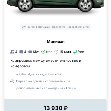
VW Touran, Ford Galaxy, Opel Zafira, Peugeot 807 и т.п.
Минивэн
4
4
Kiwi
free
15 мин
free
Компромисс между вместительностью и
комфортом.
additional_services_wdrvw +0 ₽
Перевозка домашних питомцев +0 ₽
Дополнительный час ожидания +1 079 ₽
13 930 ₽