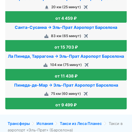
20 км (25 минут)
от 4 459 ₽
Санта-Сусанна → Эль-Прат Аэропорт Барселона
83 км (65 минут)
от 15 703 ₽
Ла Пинеда, Таррагона → Эль-Прат Аэропорт Барселона
104 км (75 минут)
от 11 438 ₽
Пинеда-де-Мар → Эль-Прат Аэропорт Барселона
75 км (60 минут)
от 9 499 ₽
Трансферы
Испания
Такси из Леса Планес
Такси в
аэропорт «Эль-Прат» (Барселона)