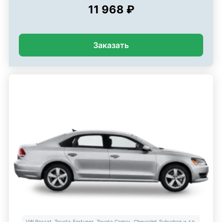
11 968 ₽
Заказать
VW Passat, Toyota Fortuner, Toyota Camry, Chevrolet Suburban и т.п.