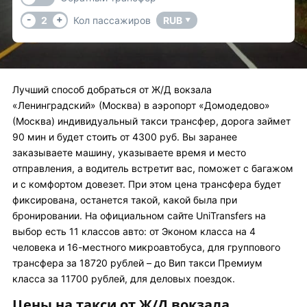
-
+
2
Кол пассажиров
RUB
▼
Лучший способ добраться от Ж/Д вокзала
«Ленинградский» (Москва) в аэропорт «Домодедово»
(Москва) индивидуальный такси трансфер, дорога займет
90 мин и будет стоить от 4300 руб. Вы заранее
заказываете машину, указываете время и место
отправления, а водитель встретит вас, поможет с багажом
и с комфортом довезет. При этом цена трансфера будет
фиксирована, останется такой, какой была при
бронировании. На официальном сайте UniTransfers на
выбор есть 11 классов авто: от Эконом класса на 4
человека и 16-местного микроавтобуса, для группового
трансфера за 18720 рублей – до Вип такси Премиум
класса за 11700 рублей, для деловых поездок.
Цены на такси от Ж/Д вокзала