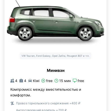
VW Touran, Ford Galaxy, Opel Zafira, Peugeot 807 и т.п.
Минивэн
4
4
Kiwi
free
15 мин
free
Компромисс между вместительностью и
комфортом.
Провоз горнолыжного снаряжения +400 ₽
Англоговорящий водитель +700 ₽