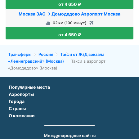
от 4 650 ₽
Москва ЗАО → Домодедово Аэропорт Москва
62 км (100 минут)
от 4 650 ₽
Трансферы
Россия
Такси от Ж/Д вокзала
«Ленинградский» (Москва)
Такси в аэропорт
«Домодедово» (Москва)
Популярные места
Аэропорты
Аэропорт Подгорицы
Города
Аэропорт Антальи
Аэропорт Белграда
Страны
Трансфер в Париже
Аэропорт Тбилиси
Аэропорт Дубая
О компании
Трансфер во Франции
Трансфер в Дубае
Аэропорт Парижа
Аэропорт Сабихи Гекчен Стамбул
О нас
Трансфер в Турции
Трансфер в Риме
Аэропорт Стамбула Новый
Аэропорт Будапешта
Контакты
Трансфер в Грузии
Трансфер в Белеке
Международные сайты
Аэропорт Барселоны
Аэропорт Афин