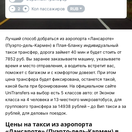
-
+
2
Кол пассажиров
RUB
▼
Лучший способ добраться из аэропорта «Лансароте»
(Пуэрто-дель-Кармен) в Плая-Бланку индивидуальный
такси трансфер, дорога займет 40 мин и будет стоить от
7852 руб. Вы заранее заказываете машину, указываете
время и место отправления, а водитель встретит вас,
поможет с багажом и с комфортом довезет. При этом
цена трансфера будет фиксирована, останется такой,
какой была при бронировании. На официальном сайте
UniTransfers на выбор есть 5 классов авто: от Эконом
класса на 4 человека и 13-местного микроавтобуса, для
группового трансфера за 14938 рублей – до Вип такси а за
рублей, для деловых поездок.
Цены на такси из аэропорта
«Лансароте» (Пуэрто-дель-Кармен) в