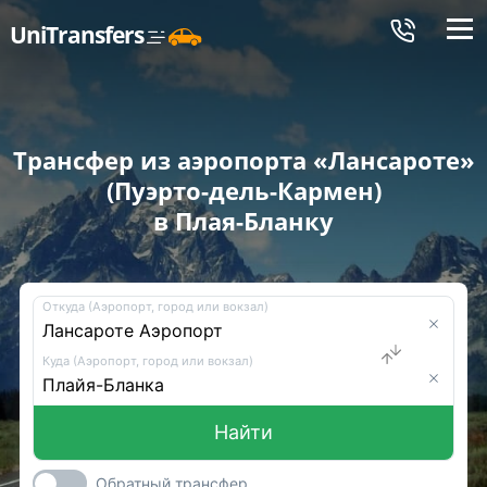
Меню
UniTransfers
Трансфер из аэропорта «Лансароте»
(Пуэрто-дель-Кармен)
в Плая-Бланку
Откуда (Аэропорт, город или вокзал)
Куда (Аэропорт, город или вокзал)
Найти
Обратный трансфер