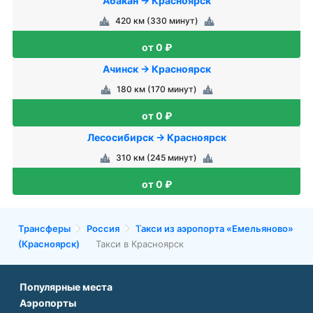
Абакан → Красноярск
420 км (330 минут)
от 0 ₽
Ачинск → Красноярск
180 км (170 минут)
от 0 ₽
Лесосибирск → Красноярск
310 км (245 минут)
от 0 ₽
Трансферы
Россия
Такси из аэропорта «Емельяново»
(Красноярск)
Такси в Красноярск
Популярные места
Аэропорты
Аэропорт Подгорицы