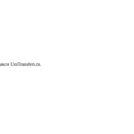
rs
си UniTransfers.ru.