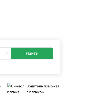
ы
опросы и ответы
+7 (499) 38-08-368
sfers.ru.
Найти
в
Водитель поможет
с багажом