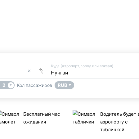
Трансфер из Кивенгв
Услуга Трансфера
В
в Нунгви
 трансфер Кивенгва → Нунгви поможет сервис такси UniTran
Куда (Аэропорт, город или вокзал)
+
2
RUB
Кол пассажиров
▼
Бесплатный час
Водитель будет 
ожидания
аэропорту с
табличкой