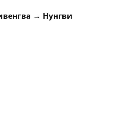
ивенгва → Нунгви