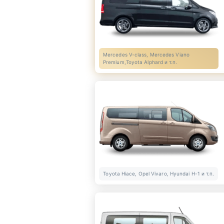
Mercedes V-class, Mercedes Viano
Premium,Toyota Alphard и т.п.
Toyota Hiace, Opel Vivaro, Hyundai H-1 и т.п.