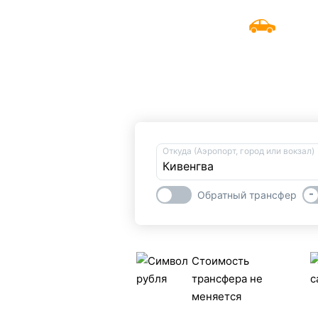
UniTransfers
Заказать
Откуда (Аэропорт, город или вокзал)
-
Обратный трансфер
Стоимость
трансфера не
меняется