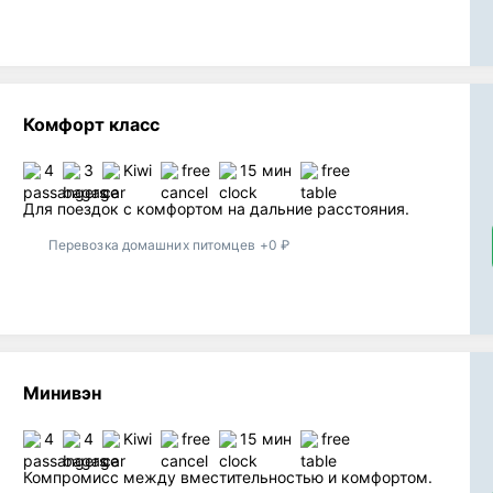
Комфорт класс
4
3
Kiwi
free
15 мин
free
Для поездок с комфортом на дальние расстояния.
Перевозка домашних питомцев +0 ₽
Минивэн
4
4
Kiwi
free
15 мин
free
Компромисс между вместительностью и комфортом.