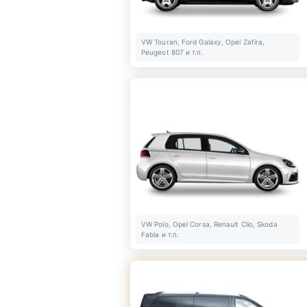
VW Touran, Ford Galaxy, Opel Zafira,
Peugeot 807 и т.п.
VW Polo, Opel Corsa, Renault Clio, Skoda
Fabia и т.п.