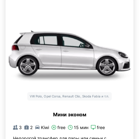
VW Polo, Opel Corsa, Renault Clio, Skoda Fabia и т.п.
Мини эконом
3
2
Kiwi
free
15 мин
free
Недорогой трансфер для пары или семьи с