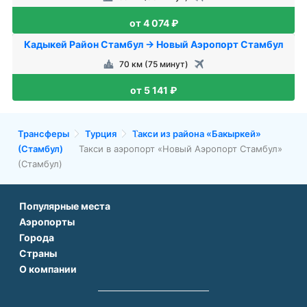
от 4 074 ₽
Кадыкей Район Стамбул → Новый Аэропорт Стамбул
70 км (75 минут)
от 5 141 ₽
Трансферы
Турция
Такси из района «Бакыркей»
(Стамбул)
Такси в аэропорт «Новый Аэропорт Стамбул»
(Стамбул)
Популярные места
Аэропорты
Аэропорт Подгорицы
Города
Аэропорт Антальи
Аэропорт Белграда
Страны
Трансфер в Париже
Аэропорт Тбилиси
Аэропорт Дубая
О компании
Трансфер во Франции
Трансфер в Дубае
Аэропорт Парижа
Аэропорт Сабихи Гекчен Стамбул
О нас
Трансфер в Турции
Трансфер в Риме
Аэропорт Стамбула Новый
Аэропорт Будапешта