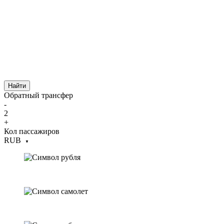
Найти
Обратный трансфер
-
2
+
Кол пассажиров
RUB
▼
Стоимость трансфера не меняется
Бесплатный час ожидания