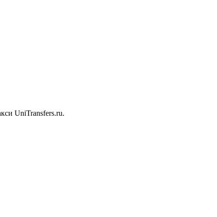
rs
си UniTransfers.ru.