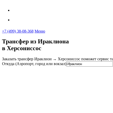
Услуга Трансфера
UniTransfe
Вопросы и ответы
+7 (499) 38-08-368
Меню
Трансфер из Ираклиона
в Херсониссос
Заказать трансфер Ираклион → Херсониссос поможет сервис так
Откуда (Аэропорт, город или вокзал)