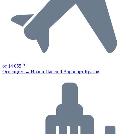
от 14 055 ₽
Освенцим → Иоанн Павел II Аэропорт Краков