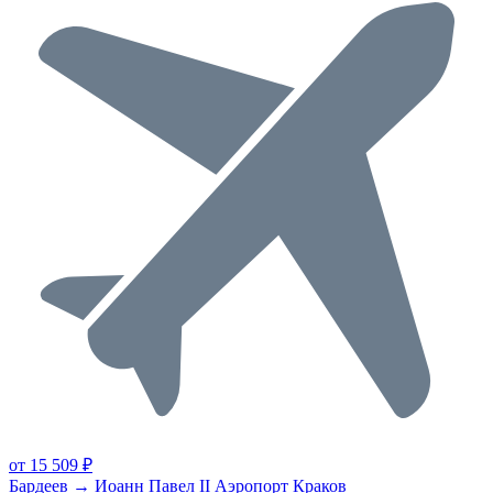
от 15 509 ₽
Бардеев → Иоанн Павел II Аэропорт Краков