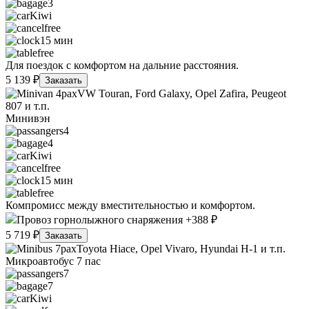
3
Kiwi
free
15 мин
free
Для поездок с комфортом на дальние расстояния.
5 139 ₽
Заказать
VW Touran, Ford Galaxy, Opel Zafira, Peugeot
807 и т.п.
Минивэн
4
4
Kiwi
free
15 мин
free
Компромисс между вместительностью и комфортом.
Провоз горнолыжного снаряжения +388 ₽
5 719 ₽
Заказать
Toyota Hiace, Opel Vivaro, Hyundai H-1 и т.п.
Микроавтобус 7 пас
7
7
Kiwi