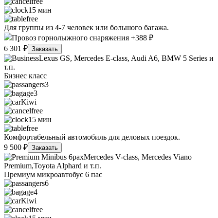
free
15 мин
free
Для группы из 4-7 человек или большого багажа.
Провоз горнолыжного снаряжения +388 ₽
6 301 ₽
Заказать
Lexus GS, Mercedes E-class, Audi A6, BMW 5 Series и
т.п.
Бизнес класс
3
3
Kiwi
free
15 мин
free
Комфортабельный автомобиль для деловых поездок.
9 500 ₽
Заказать
Mercedes V-class, Mercedes Viano
Premium,Toyota Alphard и т.п.
Премиум микроавтобус 6 пас
6
4
Kiwi
free