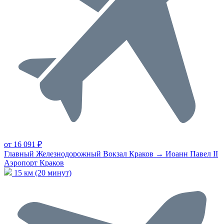
от 16 091 ₽
Главный Железнодорожный Вокзал Краков → Иоанн Павел II
Аэропорт Краков
15 км (20 минут)