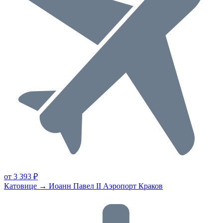
от 3 393 ₽
Катовице → Иоанн Павел II Аэропорт Краков