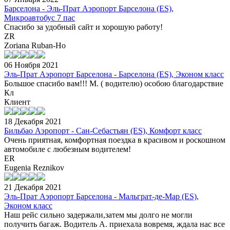
Барселона - Эль-Прат Аэропорт Барселона (ES),
Микроавтобус 7 пас
Спасибо за удобный сайт и хорошую работу!
ZR
Zoriana Ruban-Ho
06 Ноября 2021
Эль-Прат Аэропорт Барселона - Барселона (ES), Эконом класс
Большое спасибо вам!!! М. ( водителю) особою благодарствие
Кл
Клиент
18 Декабря 2021
Бильбао Аэропорт - Сан-Себастьян (ES), Комфорт класс
Очень приятная, комфортная поездка в красивом и роскошном
автомобиле с любезным водителем!
ER
Eugenia Reznikov
21 Декабря 2021
Эль-Прат Аэропорт Барселона - Мальграт-де-Мар (ES),
Эконом класс
Наш рейс сильно задержали,затем мы долго не могли
получить багаж. Водитель А. приехала вовремя, ждала нас все