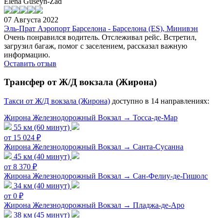
Elena Guseyn-Zad
07 Августа 2022
Эль-Прат Аэропорт Барселона - Барселона (ES), Минивэн
Очень понравился водитель. Отслеживал рейс. Встретил,
загрузил багаж, помог с заселением, рассказал важную
информацию.
Оставить отзыв
Трансфер от Ж/Д вокзала (Жирона)
Tакси от Ж/Д вокзала (Жирона)
доступно в 14 направлениях:
Жирона Железнодорожный Вокзал → Тосса-де-Мар
55 км (60 минут)
от 15 024 ₽
Жирона Железнодорожный Вокзал → Санта-Сусанна
45 км (40 минут)
от 8 370 ₽
Жирона Железнодорожный Вокзал → Сан-Фелиу-де-Гишолс
34 км (40 минут)
от 0 ₽
Жирона Железнодорожный Вокзал → Пладжа-де-Аро
38 км (45 минут)