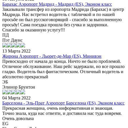
Барахас Аэропорт Мадрид - Мадрид (ES), Эконом класс
Заказывали трансфер из аэропорта Мадрида (Барахас) в центр
Мадрида. Нас встретил водитель с табличкой и по нашей
просьбе он был русскоговорящий - спасибо за выполненную
просьбу! Сама поездка прошла без сучка и задоринки.
Спасибо за оказанную услугу!!!
ПД
Пэт Даунс
13 Марта 2022
Жирона Аэропорт - Льорет-де-Мар (ES), Минивэн
Превосходно от начала до конца. Ничто не было проблемой.
Отличное обслуживание. Наш рейс задержали, но все прошло
гладко. Водитель был фантастическим. Отличный водитель и
абсолютно прекрасный
ЭБ
Элинор Брунтон
04 Марта 2022
Барселона - Эль-Прат Аэропорт Барселона (ES), Эконом класс
Прекрасная женщина, очень информативная и знающая.
Точно знала, куда нас отвезти, и доставила нас туда вовремя.
Очень довольна
EG