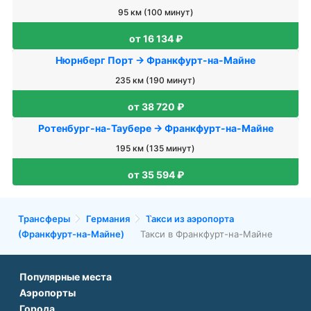
95 км (100 минут)
от 16 134 ₽
Нюрнберг Порт → Франкфурт-на-Майне
235 км (190 минут)
от 38 720 ₽
Ротенбург-на-Таубере → Франкфурт-на-Майне
195 км (135 минут)
от 35 594 ₽
Трансферы
Германия
Такси из аэропорта
(Франкфурт-на-Майне)
Такси в Франкфурт-на-Майне
Популярные места
Аэропорты
Аэропорт Подгорицы
Города