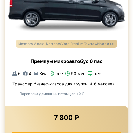
Mercedes V-class, Mercedes Viano Premium,Toyota Alphard и т.п.
Премиум микроавтобус 6 пас
6
4
Kiwi
free
90 мин
free
Трансфер бизнес-класса для группы 4-6 человек.
Перевозка домашних питомцев +0 ₽
7 800 ₽