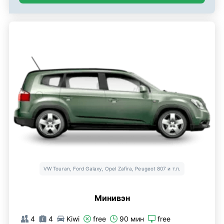
VW Touran, Ford Galaxy, Opel Zafira, Peugeot 807 и т.п.
Минивэн
4
4
Kiwi
free
90 мин
free