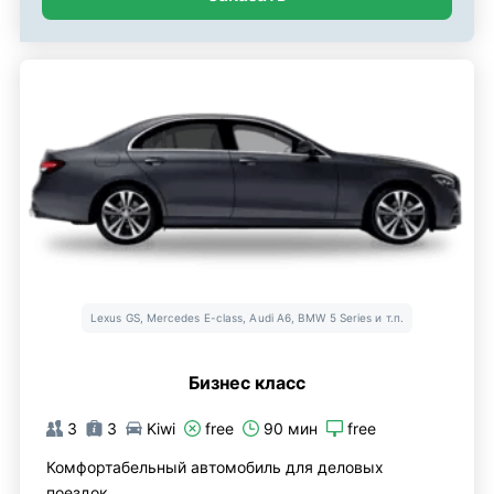
Lexus GS, Mercedes E-class, Audi A6, BMW 5 Series и т.п.
Бизнес класс
3
3
Kiwi
free
90 мин
free
Комфортабельный автомобиль для деловых
поездок.