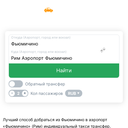
Трансфер из Фьюмичино
Меню
UniTransfers
в аэропорт «Фьюмичино» (Рим)
Откуда (Аэропорт, город или вокзал)
Куда (Аэропорт, город или вокзал)
Найти
Обратный трансфер
-
+
2
Кол пассажиров
RUB
▼
Лучший способ добраться из Фьюмичино в аэропорт
«Фьюмичино» (Рим) индивидуальный такси трансфер,