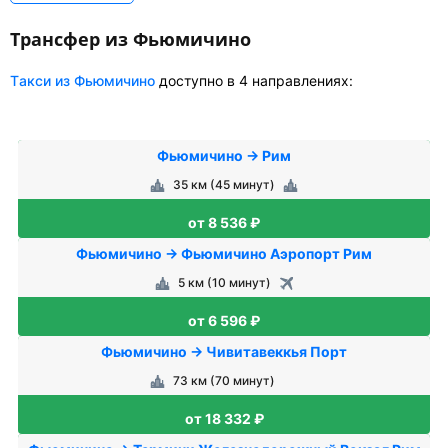
Трансфер из Фьюмичино
Tакси из Фьюмичино
доступно в 4 направлениях:
Фьюмичино → Рим
35 км (45 минут)
от 8 536 ₽
Фьюмичино → Фьюмичино Аэропорт Рим
5 км (10 минут)
от 6 596 ₽
Фьюмичино → Чивитавеккья Порт
73 км (70 минут)
от 18 332 ₽