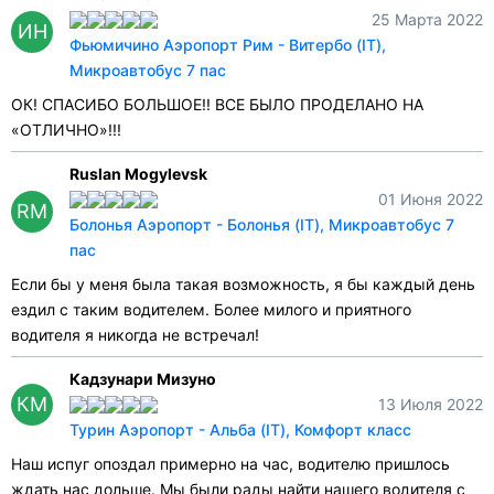
25 Марта 2022
ИН
Фьюмичино Аэропорт Рим - Витербо (IT),
Микроавтобус 7 пас
ОК! СПАСИБО БОЛЬШОЕ!! ВСЕ БЫЛО ПРОДЕЛАНО НА
«ОТЛИЧНО»!!!
Ruslan Mogylevsk
01 Июня 2022
RM
Болонья Аэропорт - Болонья (IT), Микроавтобус 7
пас
Если бы у меня была такая возможность, я бы каждый день
ездил с таким водителем. Более милого и приятного
водителя я никогда не встречал!
Кадзунари Мизуно
КМ
13 Июля 2022
Турин Аэропорт - Альба (IT), Комфорт класс
Наш испуг опоздал примерно на час, водителю пришлось
ждать нас дольше. Мы были рады найти нашего водителя с