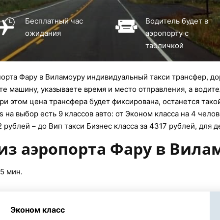
Бесплатный час
Водитель будет в
ожидания
аэропорту с
табличкой
орта Фару в Виламоуру индивидуальный такси трансфер, дор
ете машину, указываете время и место отправления, а водите
ри этом цена трансфера будет фиксирована, останется тако
 на выбор есть 9 классов авто: от Эконом класса на 4 чело
 рублей – до Вип такси Бизнес класса за 4317 рублей, для 
из аэропорта Фару в Вила
25 мин.
Эконом класс