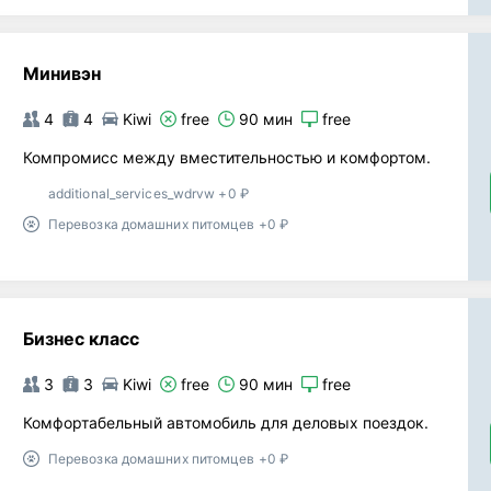
Минивэн
4
4
Kiwi
free
90 мин
free
Компромисс между вместительностью и комфортом.
additional_services_wdrvw +0 ₽
Перевозка домашних питомцев +0 ₽
Бизнес класс
3
3
Kiwi
free
90 мин
free
Комфортабельный автомобиль для деловых поездок.
Перевозка домашних питомцев +0 ₽