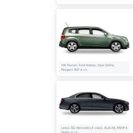
VW Touran, Ford Galaxy, Opel Zafira,
Peugeot 807 и т.п.
Lexus GS, Mercedes E-class, Audi A6, BMW 5
Series и т.п.