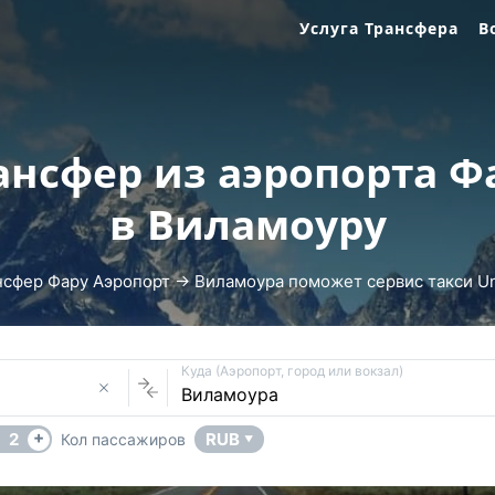
Услуга Трансфера
В
ансфер из аэропорта Ф
в Виламоуру
нсфер Фару Аэропорт → Виламоура поможет сервис такси Uni
Куда (Аэропорт, город или вокзал)
+
2
RUB
Кол пассажиров
▼