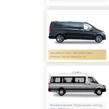
Mercedes V-class, Mercedes Viano
Premium,Toyota Alphard и т.п.
Mercedes Sprinter, Toyota Coaster, Yutong,
Isuzu, GMC и т.п.