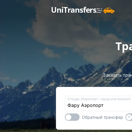
UniTransfers
Тр
Заказать тра
Откуда (Аэропорт, город или вокзал)
-
Обратный трансфер