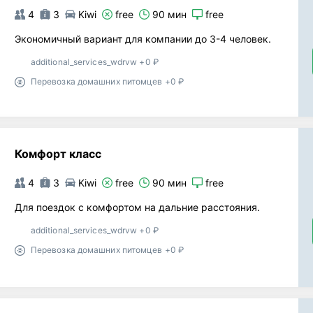
4
3
Kiwi
free
90 мин
free
Экономичный вариант для компании до 3-4 человек.
additional_services_wdrvw +0 ₽
Перевозка домашних питомцев +0 ₽
Комфорт класс
4
3
Kiwi
free
90 мин
free
Для поездок с комфортом на дальние расстояния.
additional_services_wdrvw +0 ₽
Перевозка домашних питомцев +0 ₽