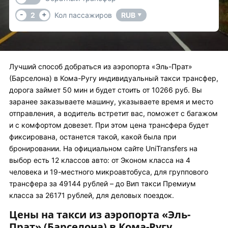
-
+
2
Кол пассажиров
RUB
▼
Лучший способ добраться из аэропорта «Эль-Прат»
(Барселона) в Кома-Ругу индивидуальный такси трансфер,
дорога займет 50 мин и будет стоить от 10266 руб. Вы
заранее заказываете машину, указываете время и место
отправления, а водитель встретит вас, поможет с багажом
и с комфортом довезет. При этом цена трансфера будет
фиксирована, останется такой, какой была при
бронировании. На официальном сайте UniTransfers на
выбор есть 12 классов авто: от Эконом класса на 4
человека и 19-местного микроавтобуса, для группового
трансфера за 49144 рублей – до Вип такси Премиум
класса за 26171 рублей, для деловых поездок.
Цены на такси из аэропорта «Эль-
Прат» (Барселона) в Кома-Ругу