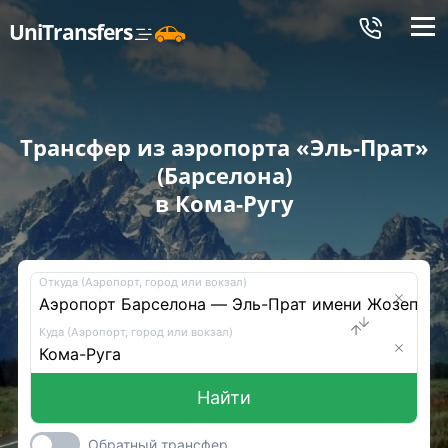
Меню
UniTransfers
Трансфер из аэропорта «Эль-Прат»
(Барселона)
в Кома-Ругу
Откуда (Аэропорт, город или вокзал)
Куда (Аэропорт, город или вокзал)
Найти
Обратный трансфер