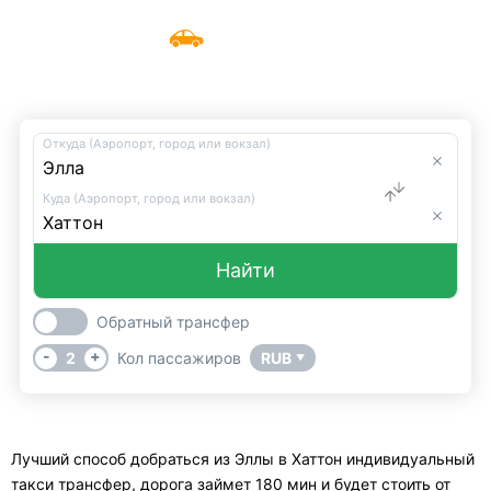
Трансфер из Эллы
Меню
UniTransfers
в Хаттон
Откуда (Аэропорт, город или вокзал)
Куда (Аэропорт, город или вокзал)
Найти
Обратный трансфер
-
+
2
Кол пассажиров
RUB
▼
Лучший способ добраться из Эллы в Хаттон индивидуальный
такси трансфер, дорога займет 180 мин и будет стоить от