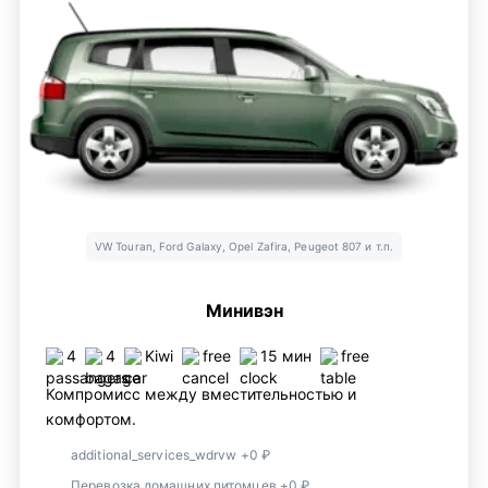
VW Touran, Ford Galaxy, Opel Zafira, Peugeot 807 и т.п.
Минивэн
4
4
Kiwi
free
15 мин
free
Компромисс между вместительностью и
комфортом.
additional_services_wdrvw +0 ₽
Перевозка домашних питомцев +0 ₽