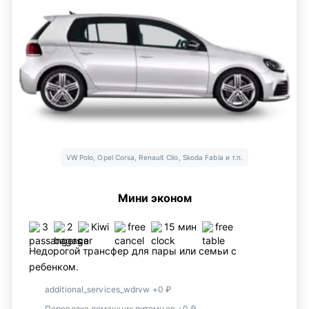
VW Polo, Opel Corsa, Renault Clio, Skoda Fabia и т.п.
Мини эконом
3
2
Kiwi
free
15 мин
free
Недорогой трансфер для пары или семьи с
ребенком.
additional_services_wdrvw +0 ₽
Перевозка домашних питомцев +0 ₽