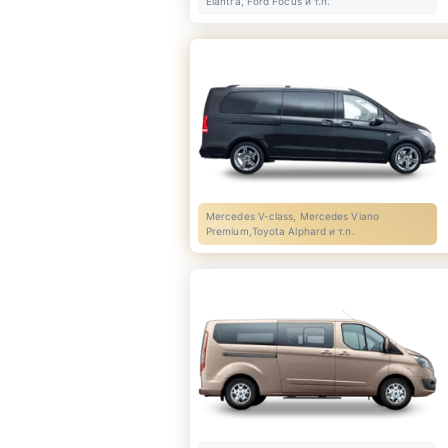
Elantra, Ford Focus и т.п.
Mercedes V-class, Mercedes Viano
Premium,Toyota Alphard и т.п.