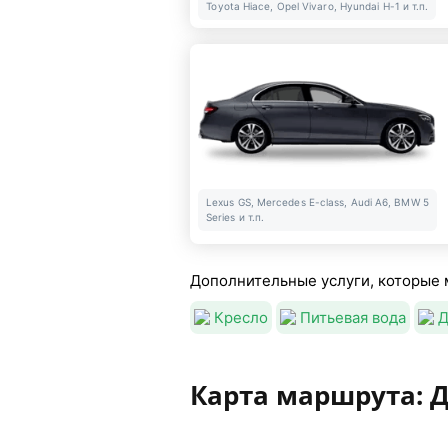
Toyota Hiace, Opel Vivaro, Hyundai H-1 и т.п.
Lexus GS, Mercedes E-class, Audi A6, BMW 5
Series и т.п.
Дополнительные услуги, которые 
Кресло
Питьевая вода
Д
Карта маршрута: 