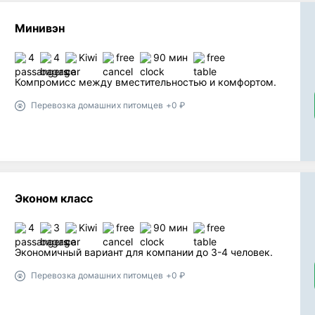
Минивэн
4
4
Kiwi
free
90 мин
free
Компромисс между вместительностью и комфортом.
Перевозка домашних питомцев +0 ₽
Эконом класс
4
3
Kiwi
free
90 мин
free
Экономичный вариант для компании до 3-4 человек.
Перевозка домашних питомцев +0 ₽