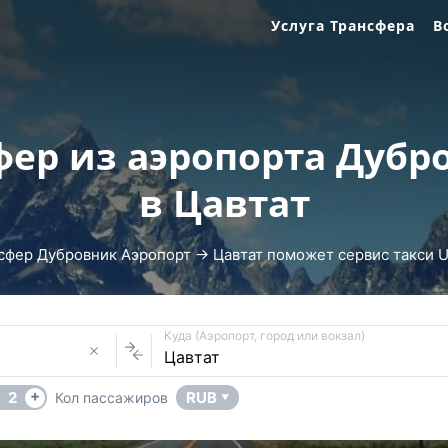
Услуга Трансфера
В
фер из аэропорта Дубр
в Цавтат
сфер Дубровник Аэропорт → Цавтат поможет сервис такси Un
Куда (Аэропорт, город или вокзал)
+
2
RUB
Кол пассажиров
▼