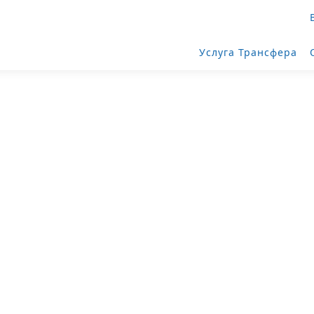
Услуга Трансфера
Трансфер из Дрездена
опорт «Вацлав Гавел» (
 Дрезден → Вацлав Гавел Аэропорт Прага поможет сервис такс