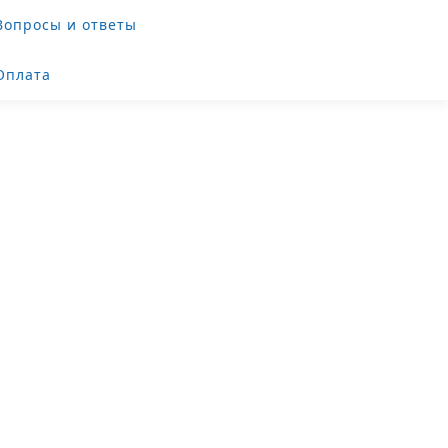
Вопросы и ответы
+7 (499) 38-08-368
Оплата
Прага)
и UniTransfers.ru.