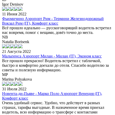
Igor Denisov
11 Июня 2022
Фьюмичино Аэропорт Рим - Термини Железнодорожный
Вокзал Рим (IT), Комфорт класс
Всё прошло идеально — русскоговорящий водитель встретил
нас вовремя, помог с вещами, довёз точно до места.
NB
Natalia Borisenk
21 Августа 2022
Мальпенса Аэропорт Милан - Милан (IT), Эконом класс
Все прошло прекрасно! Водитель встретил с табличкой,
быстро и комфортно доехали до отеля. Спасибо водителю за
советы и полезную информацию.
MP
Marina Polyakova
31 Июля 2022
Новента-ди-Пьяве - Марко Поло Аэропорт Венеция (IT),
Комфорт класс
Очень удобный сервис. Удобно, что действует в разных
странах, тарифы выгодные. В назначенное время приехал
водитель, всю информацию о трансфере с контактами