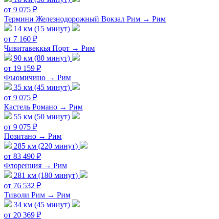
от 9 075 ₽
Термини Железнодорожный Вокзал Рим → Рим
14 км (15 минут)
от 7 160 ₽
Чивитавеккья Порт → Рим
90 км (80 минут)
от 19 159 ₽
Фьюмичино → Рим
35 км (45 минут)
от 9 075 ₽
Кастель Романо → Рим
55 км (50 минут)
от 9 075 ₽
Позитано → Рим
285 км (220 минут)
от 83 490 ₽
Флоренция → Рим
281 км (180 минут)
от 76 532 ₽
Тиволи Рим → Рим
34 км (45 минут)
от 20 369 ₽