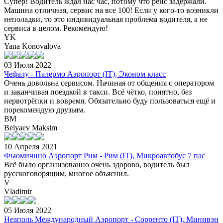
Супер! Водитель ждал нас час, потому что рейс задержали.
Машина отличная, сервис на все 100! Если у кого-то возникли
неполадки, то это индивидуальная проблема водителя, а не
сервиса в целом. Рекомендую!
YK
Yana Konovalova
03 Июля 2022
Чефалу - Палермо Аэропорт (IT), Эконом класс
Очень довольна сервисом. Начиная от общения с оператором
и заканчивая поездкой в такси. Всё чётко, понятно, без
нервотрёпки и вовремя. Обязательно буду пользоваться ещё и
порекомендую друзьям.
BM
Belyaev Maksim
10 Апреля 2021
Фьюмичино Аэропорт Рим - Рим (IT), Микроавтобус 7 пас
Всё было организованно очень здорово, водитель был
русскоговорящим, многое объяснил.
V
Vladimir
05 Июля 2022
Неаполь Международный Аэропорт - Сорренто (IT), Минивэн