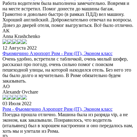
Работа водителем была выполнена замечательно. Вовремя и
на месте встретил. Помог донести до машины багаж.
Грамотно и довольно быстро (в рамках ПДД) вел машину.
Хороший английский. Доброжелательно отвечал на вопросы.
Довез до дверей отеля, помог выгрузиться. Всё было отлично.
AK
Anna Krashchenko
12 Августа 2022
Фьюмичино Аэропорт Рим - Рим (IT), Эконом класс
Очень удобно, встретили с табличкой, очень милый шофер,
рассказал про погоду, очень сильно помог с поиском
пешеходной улицы, на которой находился отель. Без него это
бы было долго и мучительно. В Риме обязательно будем
заказывать.
AO
Alexandr Ovchare
03 Июля 2022
Рим - Фьюмичино Аэропорт Рим (IT), Эконом класс
Поездка прошла отлично. Машина была из разряда vip, а не
эконом, как заказывали. Понравилось, что водитель
(итальянец) был в хорошем настроении и оно передалось нам,
хоть мы и улетали из Рима.
ID