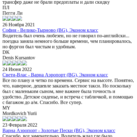
трансфер даже не брали предоплаты и дали скидку
ПЛ
Пегги Ли
26 Ноября 2021
София - Велико-Тырново (BG), Эконом класс
Водитель был очень любезен, но не говорил по-английски...
поездка заняла немного больше времени, чем планировалось,
но фургон был чистым и удобным.
DK
Denis Kursantov
24 Июня 2022
Свети-Влас - Варна Аэропорт (BG), Эконом класс
Все по плану и четко по времени. Сервис на высоте. Понятно,
что, наверное, дешевле заказать местное такси. Но поскольку
был с маленьким сыном, мне важнее была точность и
удобство. Детское сиденье, и встреча с табличкой, и помощью
с багажом до а/м. Спасибо. Все супер.
MY
Mordkovich Yurii
23 Февраля 2022
Варна Аэропорт - Золотые Пески (BG), Эконом класс
Спасибо, все замечательно. Водитель жлал где было