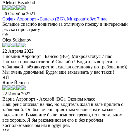
Aleksei Bezuklad
26 Октября 2021
София Аэропорт - Банско (BG), Микроавтобус 7 пас
Большое спасибо водителю за отличную поезку и интересный
рассказ про страну.
OS
Oleg Sukhanov
22 Апреля 2022
Пловдив Аэропорт - Банско (BG), Микроавтобус 7 пас
Поездка прошла отлично! Спасибо ! Водитель встретил с
табличкой , вёз аккуратно , сделал остановку по требованию))
Мы очень довольны! Будем ещё заказывать у вас такси!
ЯЙ
Янне Йенсен
22 Июня 2022
Варна Аэропорт - Ахелой (BG), Эконом класс
Наш рейс опоздал на час, но водитель ждал в зале прилета с
табличкой. Он был очень приятным человеком и казался
надежным. В машине было немного грязно, но в остальном
все хорошо. Я бы рекомендовал его и без проблем
воспользовался бы им в будущем.
MK