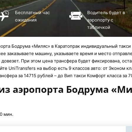
Бесплатный час
Водитель будет в
ожидания
аэропорту с
табличкой
орта Бодрума «Миляс» в Каратопрак индивидуальный такси 
нее заказываете машину, указываете время и место отправле
довезет. При этом цена трансфера будет фиксирована, оста
те UniTransfers на выбор есть 9 классов авто: от Эконом кл
ансфера за 14715 рублей – до Вип такси Комфорт класса за 7
 из аэропорта Бодрума «Ми
0 мин.