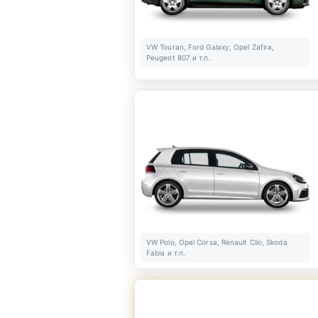
VW Touran, Ford Galaxy, Opel Zafira,
Peugeot 807 и т.п.
VW Polo, Opel Corsa, Renault Clio, Skoda
Fabia и т.п.