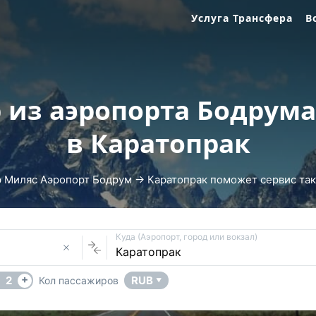
Услуга Трансфера
В
 из аэропорта Бодрум
в Каратопрак
 Миляс Аэропорт Бодрум → Каратопрак поможет сервис такси
Куда (Аэропорт, город или вокзал)
+
2
RUB
Кол пассажиров
▼