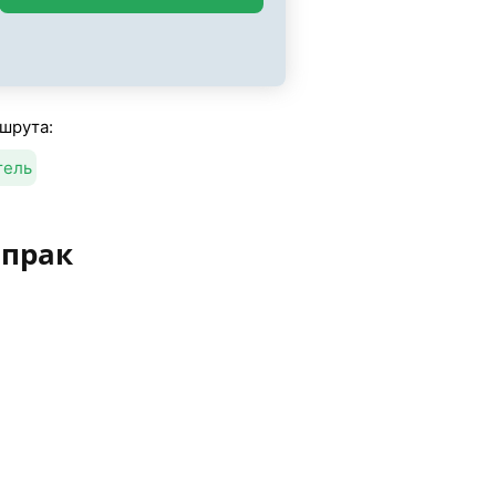
шрута:
тель
опрак