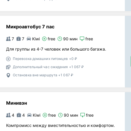
Микроавтобус 7 пас
7
7
Kiwi
free
90 мин
free
Для группы из 4-7 человек или большого багажа.
Перевозка домашних питомцев +0 ₽
Дополнительный час ожидания +1 067 ₽
Остановка вне маршрута +1 067 ₽
Минивэн
4
4
Kiwi
free
90 мин
free
Компромисс между вместительностью и комфортом.