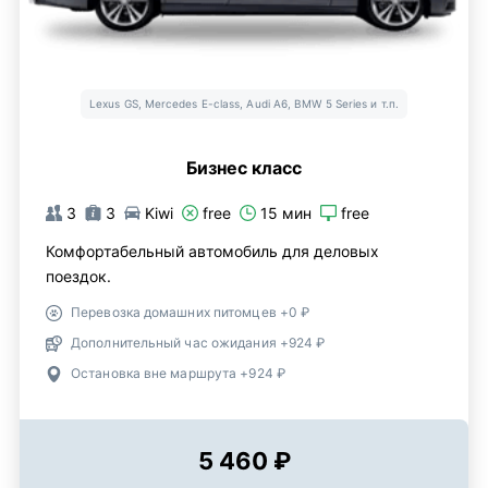
Lexus GS, Mercedes E-class, Audi A6, BMW 5 Series и т.п.
Бизнес класс
3
3
Kiwi
free
15 мин
free
Комфортабельный автомобиль для деловых
поездок.
Перевозка домашних питомцев +0 ₽
Дополнительный час ожидания +924 ₽
Остановка вне маршрута +924 ₽
5 460 ₽