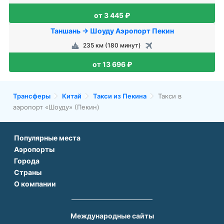
от 3 445 ₽
Таншань → Шоуду Аэропорт Пекин
235 км (180 минут)
от 13 696 ₽
Трансферы
Китай
Такси из Пекина
Такси в
аэропорт «Шоуду» (Пекин)
Популярные места
Аэропорты
Аэропорт Подгорицы
Города
Аэропорт Антальи
Аэропорт Белграда
Страны
Трансфер в Париже
Аэропорт Тбилиси
Аэропорт Дубая
О компании
Трансфер во Франции
Трансфер в Дубае
Аэропорт Парижа
Аэропорт Сабихи Гекчен Стамбул
О нас
Трансфер в Турции
Трансфер в Риме
Аэропорт Стамбула Новый
Аэропорт Будапешта
Контакты
Трансфер в Грузии
Трансфер в Белеке
Международные сайты
Аэропорт Барселоны
Аэропорт Афин