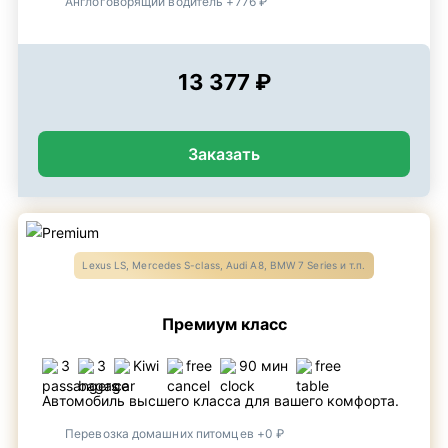
Англоговорящий водитель +776 ₽
13 377 ₽
Заказать
Lexus LS, Mercedes S-class, Audi A8, BMW 7 Series и т.п.
Премиум класс
3
3
Kiwi
free
90 мин
free
Автомобиль высшего класса для вашего комфорта.
Перевозка домашних питомцев +0 ₽