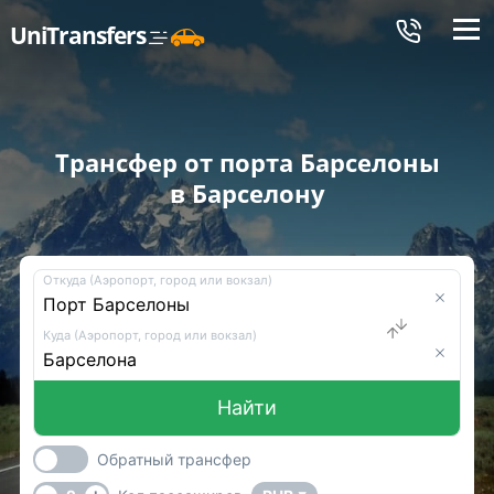
Меню
UniTransfers
Трансфер от порта Барселоны
в Барселону
Откуда (Аэропорт, город или вокзал)
Куда (Аэропорт, город или вокзал)
Найти
Обратный трансфер
-
+