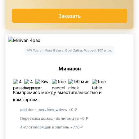
Заказать
VW Touran, Ford Galaxy, Opel Zafira, Peugeot 807 и т.п.
Минивэн
4
4
Kiwi
free
90 мин
free
Компромисс между вместительностью и
комфортом.
additional_services_wdrvw +0 ₽
Перевозка домашних питомцев +0 ₽
Англоговорящий водитель +776 ₽