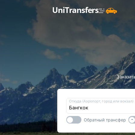
UniTransfers
Заказат
Откуда (Аэропорт, город или вокзал)
-
Обратный трансфер