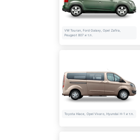
VW Touran, Ford Galaxy, Opel Zafira,
Peugeot 807 и т.п.
Toyota Hiace, Opel Vivaro, Hyundai H-1 и т.п.