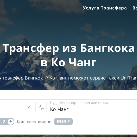
Услуга Трансфера
В
Трансфер из Бангкока
в Ко Чанг
ь трансфер Бангкок → Ко Чанг поможет сервис такси UniTrans
Куда (Аэропорт, город или вокзал)
+
2
RUB
Кол пассажиров
▼