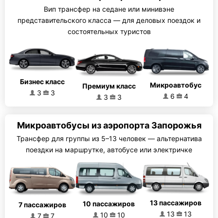
Вип трансфер на седане или минивэне
представительского класса — для деловых поездок и
состоятельных туристов
Бизнес класс
Микроавтобус
Премиум класс
3
3
6
4
3
3
Микроавтобусы из аэропорта Запорожья
Трансфер для группы из 5–13 человек — альтернатива
поездки на маршрутке, автобусе или электричке
13 пассажиров
10 пассажиров
7 пассажиров
13
13
10
10
7
7