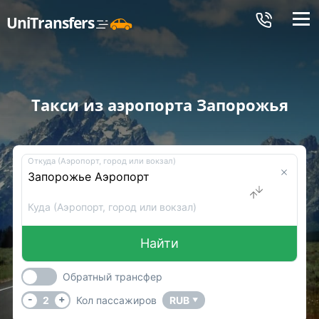
Меню
UniTransfers
Такси из аэропорта Запорожья
Откуда (Аэропорт, город или вокзал)
Куда (Аэропорт, город или вокзал)
Найти
Обратный трансфер
-
+
2
Кол пассажиров
RUB
▼