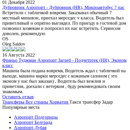
01 Декабря 2022
Дубровник Аэропорт - Дубровник (HR), Микроавтобус 7 пас
Встретили с табличкой вовремя. Заказывал обычный 7
местный минивэн, приехал мерседес v класса. Водитель был
приветливый и опрятно выглядел. По приезду в гостевой дом
позвонил хозяевам и попросил их нас встретить. Сервисом
доволен, рекомендую
OS
Oleg Saidov
16 Августа 2022
Франьо Туджман Аэропорт Загреб - Подчетртек (HR), Эконом
класс
Машина была подана вовремя, Водитель ждал с табличкой на
выходе, машина марки мерседес с кожаным салоном ( это
эконом у нас был заказан) , Водитель был вежлив и
приветлив, доехали с ветерком , буду рекомендовать своим
знакомым.
Оставить отзыв
Трансферы
Все страны
Хорватия
Такси трансфер Задар
Популярные места
Аэропорт Подгорицы
Аэропорт Белграда
Аэропорт Дубая