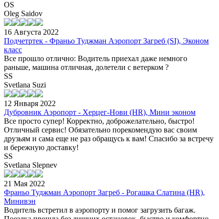
OS
Oleg Saidov
16 Августа 2022
Подчетртек - Франьо Туджман Аэропорт Загреб (SI), Эконом
класс
Все прошло отлично: Водитель приехал даже немного
раньше, машина отличная, долетели с ветерком ?
SS
Svetlana Suzi
12 Января 2022
Дубровник Аэропорт - Херцег-Нови (HR), Мини эконом
Все просто супер! Корректно, доброжелательно, быстро!
Отличный сервис! Обязательно порекомендую вас своим
друзьям и сама еще не раз обращусь к вам! Спасибо за встречу
и бережную доставку!
SS
Svetlana Slepnev
21 Мая 2022
Франьо Туджман Аэропорт Загреб - Рогашка Слатина (HR),
Минивэн
Водитель встретил в аэропорту и помог загрузить багаж.
Поездка прошла без лишних остановок, быстро и комфортно.