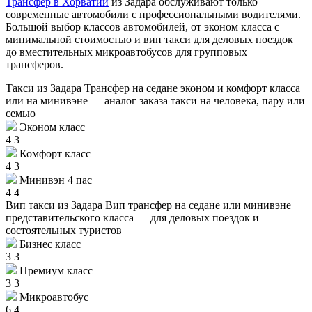
Трансфер в Хорватии
из Задара обслуживают только
современные автомобили с профессиональными водителями.
Большой выбор классов автомобилей, от эконом класса с
минимальной стоимостью и вип такси для деловых поездок
до вместительных микроавтобусов для групповых
трансферов.
Такси из Задара
Трансфер на седане эконом и комфорт класса
или на минивэне — аналог заказа такси на человека, пару или
семью
Эконом класс
4
3
Комфорт класс
4
3
Минивэн 4 пас
4
4
Вип такси из Задара
Вип трансфер на седане или минивэне
представительского класса — для деловых поездок и
состоятельных туристов
Бизнес класс
3
3
Премиум класс
3
3
Микроавтобус
6
4