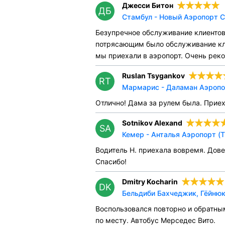
Джесси Битон
ДБ
Стамбул - Новый Аэропорт С
Безупречное обслуживание клиентов.
потрясающим было обслуживание клие
мы приехали в аэропорт. Очень рек
Ruslan Tsygankov
RT
Мармарис - Даламан Аэропор
Отлично! Дама за рулем была. Приех
Sotnikov Alexand
SA
Кемер - Анталья Аэропорт (
Водитель Н. приехала вовремя. Дове
Спасибо!
Dmitry Kocharin
DK
Бельдиби Бахчеджик, Гёйнюк
Воспользовался повторно и обратным
по месту. Автобус Мерседес Вито.