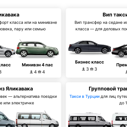
икавака
Вип такс
форт класса или на минивэне
Вип трансфер на седане и
ловека, пару или семью
класса — для деловых по
Бизнес класс
Минивэн 4 пас
класс
Прем
3
3
4
4
3
из Яликавака
Групповой тра
овек — альтернатива поездки
Такси в Турции
для лиц путе
е или электричке
до 