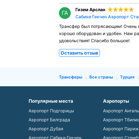
Гизем Арслан
ГА
Сабихи Гекчен Аэропорт Стам
Трансфер был потрясающим! Очень 
хорошо оборудован и удобен. Нам р
удовольствия! Спасибо большое!
Оставить отзыв
Трансферы
Все страны
Турция
Популярные места
Аэропорты
Аэропорт Подгорицы
Аэропорт Антал
Аэропорт Белграда
Аэропорт Тбили
Аэропорт Дубая
Аэропорт Париж
Аэропорт Сабихи Гекчен
Аэропорт Стамб