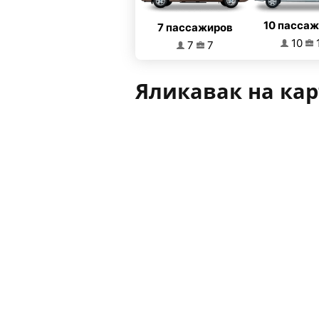
10 пасса
7 пассажиров
10
7
7
Яликавак на кар