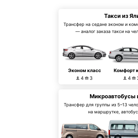
Такси из Ял
Трансфер на седане эконом и ком
— аналог заказа такси на че
Эконом класс
Комфорт 
4
3
4
Микроавтобусы 
Трансфер для группы из 5–13 чел
на маршрутке, автобус