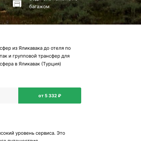
багажом
фер из Яликавака до отеля по
так и групповой трансфер для
сфера в Яликавак (Турция)
от 5 332 ₽
ысокий уровень сервиса. Это
его путешествия.