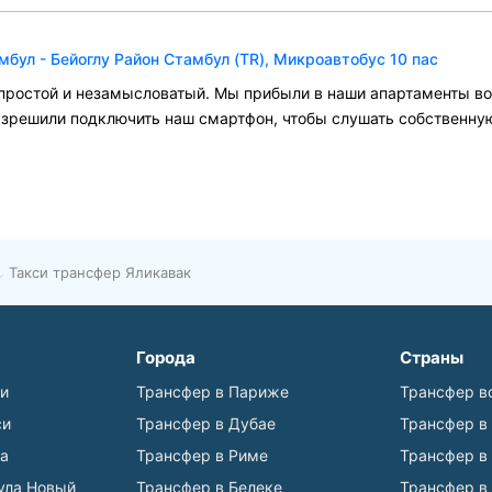
бул - Бейоглу Район Стамбул (TR), Микроавтобус 10 пас
простой и незамысловатый. Мы прибыли в наши апартаменты во
азрешили подключить наш смартфон, чтобы слушать собственну
Такси трансфер Яликавак
Города
Страны
ьи
Трансфер в Париже
Трансфер в
си
Трансфер в Дубае
Трансфер в
а
Трансфер в Риме
Трансфер в
ула Новый
Трансфер в Белеке
Трансфер в