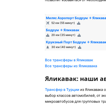
Миляс Аэропорт Бодрум → Яликав
52 км (55 минут)
Бодрум → Яликавак
20 км (35 минут)
Круизный Порт Бодрум → Яликава
30 км (40 минут)
Все трансферы в Яликавак
Все трансферы из Яликавака
Яликавак: наши 
Трансфер в Турции
из Яликавака 
выбор классов автомобилей, от э
микроавтобусов для групповых тр