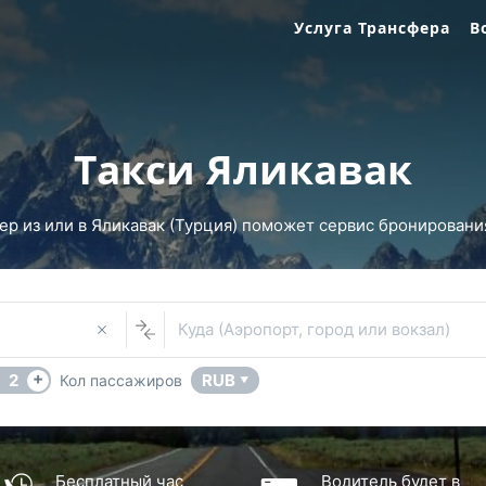
Услуга Трансфера
В
Такси Яликавак
р из или в Яликавак (Турция) поможет сервис бронирования 
Куда (Аэропорт, город или вокзал)
+
2
RUB
Кол пассажиров
▼
Бесплатный час
Водитель будет в