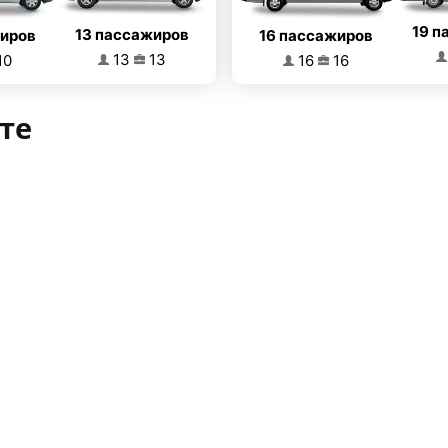
19 п
13 пассажиров
16 пассажиров
жиров
13
13
16
16
10
те