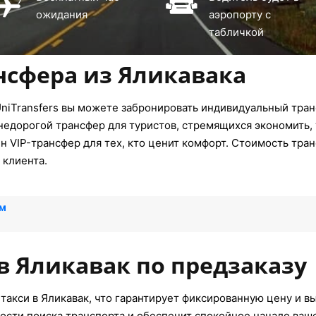
ожидания
аэропорту с
табличкой
нсфера из Яликавака
niTransfers вы можете забронировать индивидуальный транс
недорогой трансфер для туристов, стремящихся экономить, 
 VIP-трансфер для тех, кто ценит комфорт. Стоимость тран
 клиента.
ум
в Яликавак по предзаказу
такси в Яликавак, что гарантирует фиксированную цену и в
ости поиска транспорта и обеспечит спокойное начало ваш