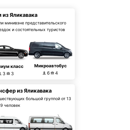
и из Яликавака
ли минивэне представительского
ездок и состоятельных туристов
Микроавтобус
иум класс
6
4
3
3
нсфер из Яликавака
шествующих большой группой от 13
19 человек