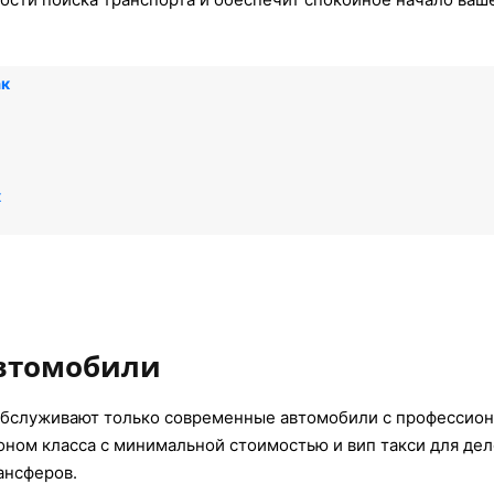
ак
к
автомобили
обслуживают только современные автомобили с профессио
коном класса с минимальной стоимостью и вип такси для де
ансферов.