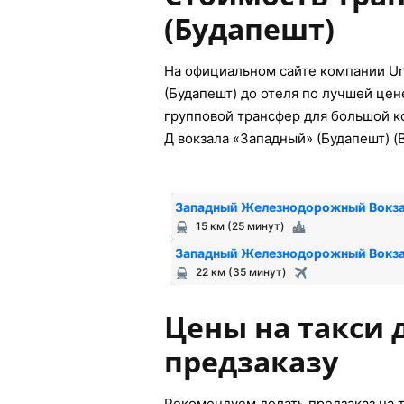
(Будапешт)
На официальном сайте компании Un
(Будапешт) до отеля по лучшей цен
групповой трансфер для большой ко
Д вокзала «Западный» (Будапешт) (
Западный Железнодорожный Вокза
15 км (25 минут)
Западный Железнодорожный Вокза
22 км (35 минут)
Цены на такси 
предзаказу
Рекомендуем делать предзаказ на т