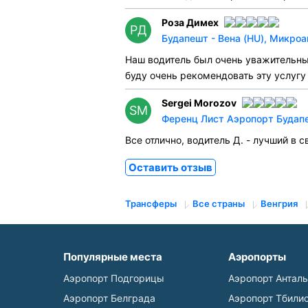
Роза Димех
РД
Будапешт - Вена (HU), Микроа
Наш водитель был очень уважительным
буду очень рекомендовать эту услугу
Sergei Morozov
SM
Ференц Лист Аэропорт Будапе
Все отлично, водитель Д. - лучший в
Оставить отзыв
Трансферы
Все страны
Венгрия
Популярные места
Аэропорты
Аэропорт Подгорицы
Аэропорт Антал
Аэропорт Белграда
Аэропорт Тбили