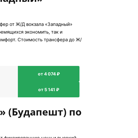
фер от Ж/Д вокзала «Западный»
ремящихся экономить, так и
комфорт. Стоимость трансфера до Ж/
от 4 074 ₽
от 5 141 ₽
» (Будапешт) по
ет фиксированную цену и высокий