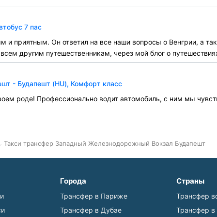
втобус 7 пас
 и приятным. Он ответил на все наши вопросы о Венгрии, а так
 всем другим путешественникам, через мой блог о путешествиях:
шт - Будапешт (HU), Комфорт класс
 своем роде! Профессионально водит автомобиль, с ним мы чувст
Такси трансфер Западный Железнодорожный Вокзал Будапешт
Города
Страны
ьи
Трансфер в Париже
Трансфер в
си
Трансфер в Дубае
Трансфер в