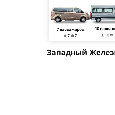
10 пасса
7 пассажиров
10
7
7
Западный Желез