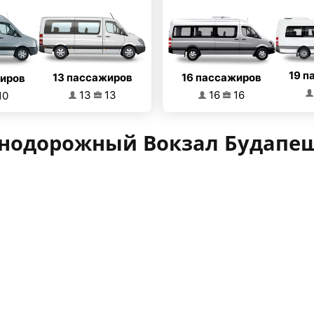
19 п
13 пассажиров
16 пассажиров
жиров
13
13
16
16
10
нодорожный Вокзал Будапеш