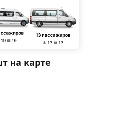
ассажиров
13 пассажиров
19
19
13
13
т на карте