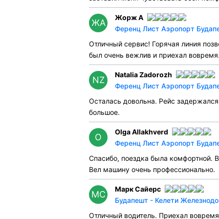
Жорж А
ЖА
Ференц Лист Аэропорт Будапе
Отличный сервис! Горячая линия позв
был очень вежлив и приехал вовремя
Natalia Zadorozh
NZ
Ференц Лист Аэропорт Будапе
Осталась довольна. Рейс задержался,
большое.
Olga Allakhverd
O
Ференц Лист Аэропорт Будапе
Спасибо, поездка была комфортной. В
Вел машину очень профессионально.
Марк Сайерс
МС
Будапешт - Келети Железнодо
Отличный водитель. Приехал вовремя