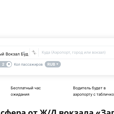
/Д вокзала «Западный»
Услуга Трансфера
В
в Западный Железнодорожный Вокзал Будапешт (Венгрия) по
UniTransfers.ru.
Куда (Аэропорт, город или вокзал)
+
2
RUB
Кол пассажиров
▼
Бесплатный час
Водитель будет в
ожидания
аэропорту с табличк
сфера от Ж/Д вокзала «З