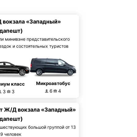
Д вокзала «Западный»
дапешт)
ли минивэне представительского
ездок и состоятельных туристов
Микроавтобус
иум класс
6
4
3
3
от Ж/Д вокзала «Западный»
дапешт)
шествующих большой группой от 13
19 человек