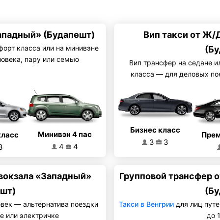
ападный» (Будапешт)
Вип такси от Ж/
форт класса или на минивэне
(Бу
ловека, пару или семью
Вип трансфер на седане и
класса — для деловых по
Бизнес класс
Минивэн 4 пас
класс
Прем
3
3
4
4
3
вокзала «Западный»
Групповой трансфер 
шт)
(Бу
овек — альтернатива поездки
Такси в Венгрии
для лиц путе
е или электричке
до 