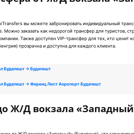
iTransfers вы можете забронировать индивидуальный транс
е. Можно заказать как недорогой трансфер для туристов, ст
мпании. Также доступен VIP-трансфер для тех, кто ценит 
Венгрия) прозрачна и доступна для каждого клиента.
л Будапешт → Будапешт
л Будапешт → Ференц Лист Аэропорт Будапешт
до Ж/Д вокзала «Западный
акси до Ж/Д вокзала «Западный» (Будапешт), что гарантиру