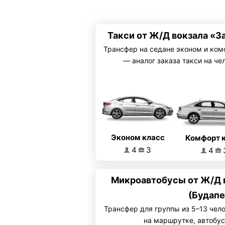
Такси от Ж/Д вокзала «З
Трансфер на седане эконом и ком
— аналог заказа такси на че
Эконом класс
Комфорт 
4
3
4
Микроавтобусы от Ж/Д 
(Будапе
Трансфер для группы из 5–13 чел
на маршрутке, автобус