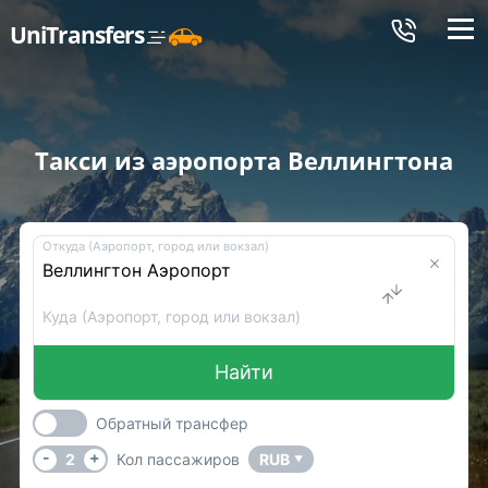
Меню
UniTransfers
Такси из аэропорта Веллингтона
Откуда (Аэропорт, город или вокзал)
Куда (Аэропорт, город или вокзал)
Найти
Обратный трансфер
-
+
2
Кол пассажиров
RUB
▼