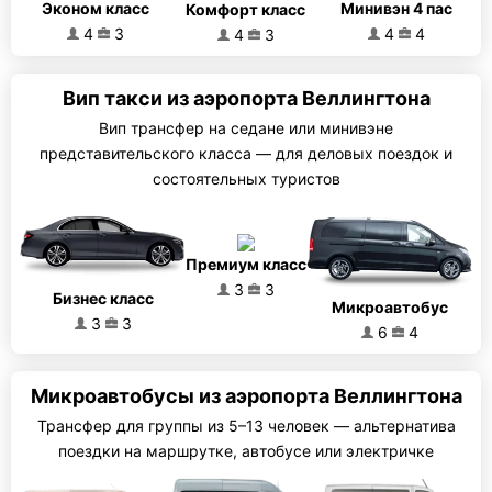
Эконом класс
Минивэн 4 пас
Комфорт класс
4
3
4
4
4
3
Вип такси из аэропорта Веллингтона
Вип трансфер на седане или минивэне
представительского класса — для деловых поездок и
состоятельных туристов
Премиум класс
3
3
Бизнес класс
Микроавтобус
3
3
6
4
Микроавтобусы из аэропорта Веллингтона
Трансфер для группы из 5–13 человек — альтернатива
поездки на маршрутке, автобусе или электричке