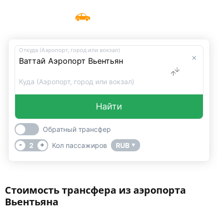
Такси из аэропорта Вьентьяна
Меню
UniTransfers
Откуда (Аэропорт, город или вокзал)
Куда (Аэропорт, город или вокзал)
Найти
Обратный трансфер
-
+
2
Кол пассажиров
RUB
▼
Стоимость трансфера из аэропорта
Вьентьяна