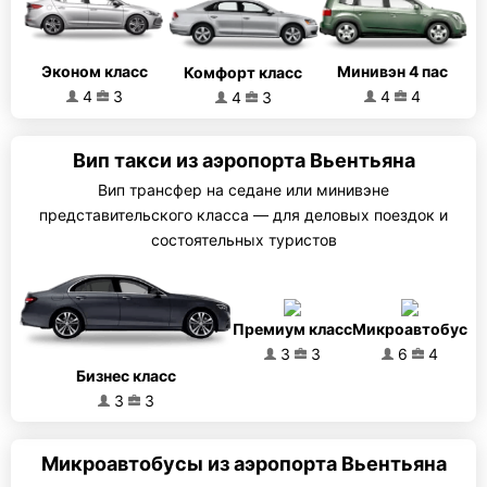
Эконом класс
Минивэн 4 пас
Комфорт класс
4
3
4
4
4
3
Вип такси из аэропорта Вьентьяна
Вип трансфер на седане или минивэне
представительского класса — для деловых поездок и
состоятельных туристов
Премиум класс
Микроавтобус
3
3
6
4
Бизнес класс
3
3
Микроавтобусы из аэропорта Вьентьяна