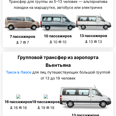
Трансфер для группы из 5–13 человек — альтернатива
поездки на маршрутке, автобусе или электричке
13 пассажиров
10 пассажиров
7 пассажиров
13
13
10
10
7
7
Групповой трансфер из аэропорта
Вьентьяна
Такси в Лаосе
для лиц путешествующих большой группой
от 13 до 19 человек
16 пассажиров
19 пассажиров
16
16
19
19
13 пассажиров