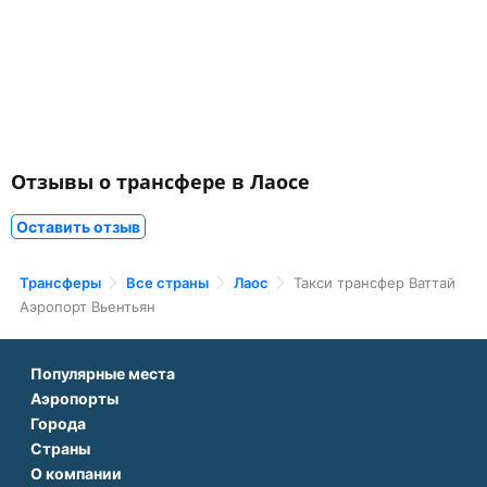
Отзывы о трансфере в Лаосе
Оставить отзыв
Трансферы
Все страны
Лаос
Такси трансфер Ваттай
Аэропорт Вьентьян
Популярные места
Аэропорты
Аэропорт Подгорицы
Города
Аэропорт Антальи
Аэропорт Белграда
Страны
Трансфер в Париже
Аэропорт Тбилиси
Аэропорт Дубая
О компании
Трансфер во Франции
Трансфер в Дубае