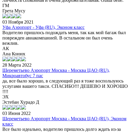
Личность спокойная и очень доброжелательная. Guida bene.
ГМ
Грета Мусу
03 Ноября 2021
Уфа Аэропорт - Уфа (RU), Эконом класс
Водителю пришлось подождать меня, так как мой багаж был
поврежден авиакомпанией. В остальном он был очень
вежлив.
АК
Ана Конюх
28 Марта 2022
Шереметьево Аэропорт Москва - Москва ЦАО (RU),
Микроавтобус 7 пас
да, все было хорошо, в следующий раз я тоже воспользуюсь
услугами вашего такси. СПАСИБО!!! ДЕШЕВО И ХОРОШО
!!!!
ЭХ
Эстебан Хурадо Д
03 Июня 2022
Шереметьево Аэропорт Москва - Москва ЦАО (RU), Эконом
класс
Все было идеально, водителю пришлось долго ждать из-за