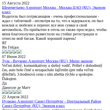
15 Августа 2022
Шереметьево Аэропорт Москва - Москва ЦАО (RU), Эконом
класс
Водитель был потрясающим - очень профессиональным -
ждал с табличкой - несмотря на то, что я задержался, он был
вежлив и любезен и перенес все мои сумки в свой
автомобиль. По прибытии в отель он также проследил, чтобы
меня благополучно разместили на стойке регистрации и
отнесли мой багаж. Какой хороший парень!
ЯГ
Ян Гейдос
07 Июня 2022
Тула - Внуково Аэропорт Москва (RU), Мини эконом
Veľmi dobrý, komunikativny a slušný vodič. Prišiel v dohodnutý
čas, auto bolo čisté a nezapachalo fajčením (pre mňa veľmi
dôležité), 3-hodinová cesta s ním ubehla rýchlo a spokojne.
Ďakujem
Дд
Даниэле де Матт
22 Апреля 2022
Пулково Аэропорт Санкт-Петербург - Центральный Район
Санкт-Петербург (RU), Эконом класс