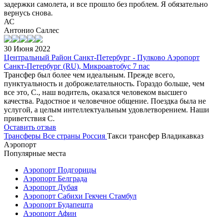
задержки самолета, и все прошло без проблем. Я обязательно
вернусь снова.
АС
Антонио Саллес
30 Июня 2022
Центральный Район Санкт-Петербург - Пулково Аэропорт
Санкт-Петербург (RU), Микроавтобус 7 пас
Трансфер был более чем идеальным. Прежде всего,
пунктуальность и доброжелательность. Гораздо больше, чем
все это, С., наш водитель, оказался человеком высшего
качества. Радостное и человечное общение. Поездка была не
услугой, а целым интеллектуальным удовлетворением. Наши
приветствия С.
Оставить отзыв
Трансферы
Все страны
Россия
Такси трансфер Владикавказ
Аэропорт
Популярные места
Аэропорт Подгорицы
Аэропорт Белграда
Аэропорт Дубая
Аэропорт Сабихи Гекчен Стамбул
Аэропорт Будапешта
Аэропорт Афин