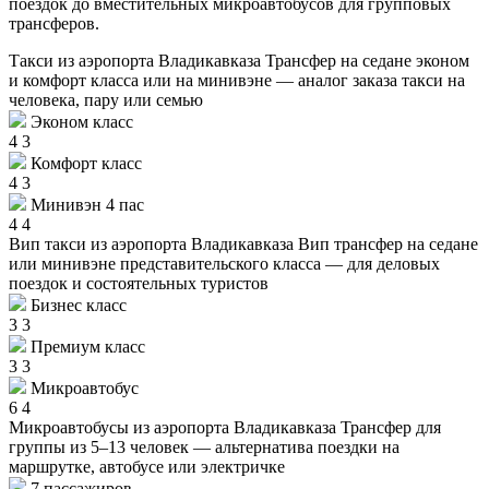
поездок до вместительных микроавтобусов для групповых
трансферов.
Такси из аэропорта Владикавказа
Трансфер на седане эконом
и комфорт класса или на минивэне — аналог заказа такси на
человека, пару или семью
Эконом класс
4
3
Комфорт класс
4
3
Минивэн 4 пас
4
4
Вип такси из аэропорта Владикавказа
Вип трансфер на седане
или минивэне представительского класса — для деловых
поездок и состоятельных туристов
Бизнес класс
3
3
Премиум класс
3
3
Микроавтобус
6
4
Микроавтобусы из аэропорта Владикавказа
Трансфер для
группы из 5–13 человек — альтернатива поездки на
маршрутке, автобусе или электричке
7 пассажиров