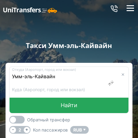
Меню
UniTransfers
Такси Умм-эль-Кайвайн
Откуда (Аэропорт, город или вокзал)
Куда (Аэропорт, город или вокзал)
Найти
Обратный трансфер
-
+
2
Кол пассажиров
RUB
▼