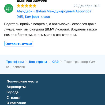
Дмитрий Зарубов
22 Декабря 2021
ДЗ
Абу-Даби - Дубай Международный Аэропорт
(AE), Комфорт класс
Водитель прибыл вовремя, а автомобиль оказался даже
лучше, чем мы ожидали (BMW 7-серии). Водитель также
помог с багажом, очень мило с его стороны.
Оставить отзыв
Трансферы
Все страны
ОАЭ
Такси трансфер Умм-
эль-Кайвайн
Популярные места
Аэропорты
Аэропорт Подгорицы
Города
Аэропорт Антальи
Аэропорт Белграда
Страны
Трансфер в Париже
Аэропорт Тбилиси
Аэропорт Дубая
О компании
Трансфер во Франции