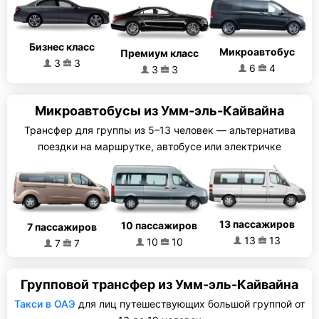
Бизнес класс
Микроавтобус
Премиум класс
3
3
6
4
3
3
Микроавтобусы из Умм-эль-Кайвайна
Трансфер для группы из 5–13 человек — альтернатива
поездки на маршрутке, автобусе или электричке
13 пассажиров
10 пассажиров
7 пассажиров
13
13
10
10
7
7
Групповой трансфер из Умм-эль-Кайвайна
Такси в ОАЭ
для лиц путешествующих большой группой от