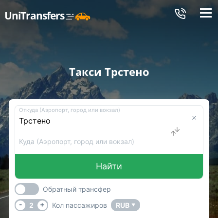
Меню
UniTransfers
Такси Трстено
Откуда (Аэропорт, город или вокзал)
Куда (Аэропорт, город или вокзал)
Найти
Обратный трансфер
-
+
2
Кол пассажиров
RUB
▼