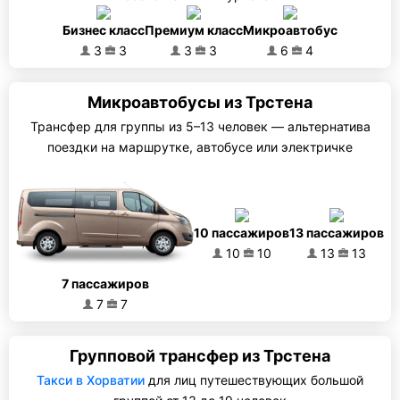
Бизнес класс
Премиум класс
Микроавтобус
3
3
3
3
6
4
Микроавтобусы из Трстена
Трансфер для группы из 5–13 человек — альтернатива
поездки на маршрутке, автобусе или электричке
10 пассажиров
13 пассажиров
10
10
13
13
7 пассажиров
7
7
Групповой трансфер из Трстена
Такси в Хорватии
для лиц путешествующих большой