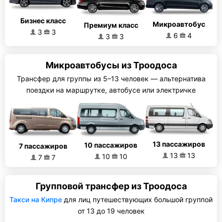
Бизнес класс
Микроавтобус
Премиум класс
3
3
6
4
3
3
Микроавтобусы из Троодоса
Трансфер для группы из 5–13 человек — альтернатива
поездки на маршрутке, автобусе или электричке
13 пассажиров
10 пассажиров
7 пассажиров
13
13
10
10
7
7
Групповой трансфер из Троодоса
Такси на Кипре
для лиц путешествующих большой группой
от 13 до 19 человек