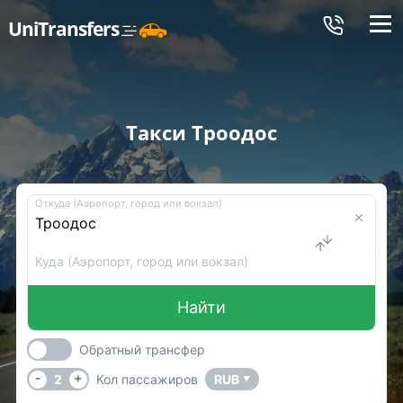
Меню
UniTransfers
Такси Троодос
Откуда (Аэропорт, город или вокзал)
Куда (Аэропорт, город или вокзал)
Найти
Обратный трансфер
-
+
2
Кол пассажиров
RUB
▼