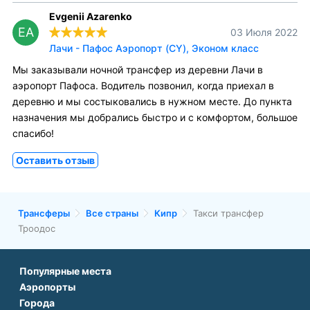
Evgenii Azarenko
EA
03 Июля 2022
Лачи - Пафос Аэропорт (CY), Эконом класс
Мы заказывали ночной трансфер из деревни Лачи в
аэропорт Пафоса. Водитель позвонил, когда приехал в
деревню и мы состыковались в нужном месте. До пункта
назначения мы добрались быстро и с комфортом, большое
спасибо!
Оставить отзыв
Трансферы
Все страны
Кипр
Такси трансфер
Троодос
Популярные места
Аэропорты
Аэропорт Подгорицы
Города
Аэропорт Антальи
Аэропорт Белграда