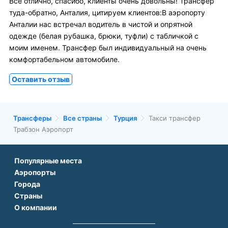
Всё отлично, спасибо, клиенты очень довольны! Трансфер
туда-обратно, Анталия, цитируем клиентов:В аэропорту
Анталии нас встречал водитель в чистой и опрятной
одежде (белая рубашка, брюки, туфли) с табличкой с
моим именем. Трансфер был индивидуальный на очень
комфортабельном автомобиле.
Оставить отзыв
Трансферы
Все страны
Турция
Такси трансфер
Трабзон Аэропорт
Популярные места
Аэропорты
Аэропорт Подгорицы
Города
Аэропорт Антальи
Аэропорт Белграда
Страны
Трансфер в Париже
Аэропорт Тбилиси
Аэропорт Дубая
О компании
Трансфер во Франции
Трансфер в Дубае
Аэропорт Парижа
Аэропорт Сабихи Гекчен Стамбул
О нас
Трансфер в Турции
Трансфер в Риме