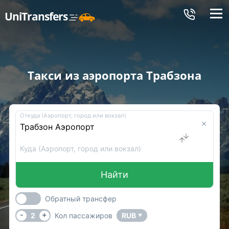
Меню
UniTransfers
Такси из аэропорта Трабзона
Откуда (Аэропорт, город или вокзал)
Куда (Аэропорт, город или вокзал)
Найти
Обратный трансфер
-
+
2
Кол пассажиров
RUB
▼