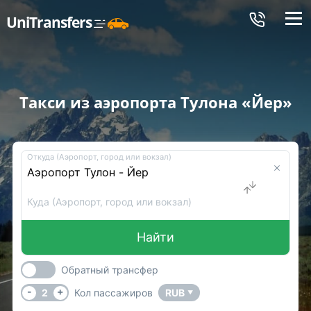
Меню
UniTransfers
Такси из аэропорта Тулона «Йер»
Откуда (Аэропорт, город или вокзал)
Куда (Аэропорт, город или вокзал)
Найти
Обратный трансфер
-
+
2
Кол пассажиров
RUB
▼