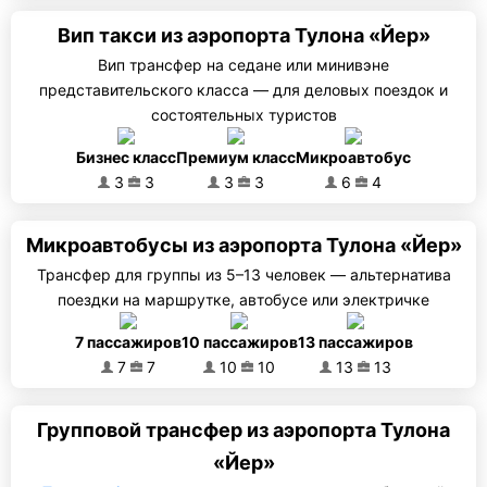
Вип такси из аэропорта Тулона «Йер»
Вип трансфер на седане или минивэне
представительского класса — для деловых поездок и
состоятельных туристов
Бизнес класс
Премиум класс
Микроавтобус
3
3
3
3
6
4
Микроавтобусы из аэропорта Тулона «Йер»
Трансфер для группы из 5–13 человек — альтернатива
поездки на маршрутке, автобусе или электричке
7 пассажиров
10 пассажиров
13 пассажиров
7
7
10
10
13
13
Групповой трансфер из аэропорта Тулона
«Йер»