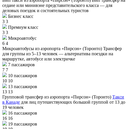
Вип такси из аэропорта «Пирсон» (Торонто)
Вип трансфер на
седане или минивэне представительского класса — для
деловых поездок и состоятельных туристов
Бизнес класс
3
3
Премиум класс
3
3
Микроавтобус
6
4
Микроавтобусы из аэропорта «Пирсон» (Торонто)
Трансфер
для группы из 5–13 человек — альтернатива поездки на
маршрутке, автобусе или электричке
7 пассажиров
7
7
10 пассажиров
10
10
13 пассажиров
13
13
Групповой трансфер из аэропорта «Пирсон» (Торонто)
Такси
в Канаде
для лиц путешествующих большой группой от 13 до
19 человек
16 пассажиров
16
16
19 пассажиров