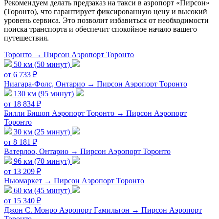
Рекомендуем делать предзаказ на такси в аэропорт «Пирсон»
(Торонто), что гарантирует фиксированную цену и высокий
уровень сервиса. Это позволит избавиться от необходимости
поиска транспорта и обеспечит спокойное начало вашего
путешествия.
Торонто → Пирсон Аэропорт Торонто
50 км (50 минут)
от 6 733 ₽
Ниагара-Фолс, Онтарио → Пирсон Аэропорт Торонто
130 км (95 минут)
от 18 834 ₽
Билли Бишоп Аэропорт Торонто → Пирсон Аэропорт
Торонто
30 км (25 минут)
от 8 181 ₽
Ватерлоо, Онтарио → Пирсон Аэропорт Торонто
96 км (70 минут)
от 13 209 ₽
Ньюмаркет → Пирсон Аэропорт Торонто
60 км (45 минут)
от 15 340 ₽
Джон С. Монро Аэропорт Гамильтон → Пирсон Аэропорт
Торонто