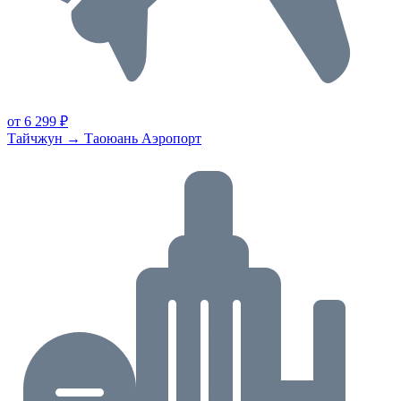
от 6 299 ₽
Тайчжун → Таоюань Аэропорт