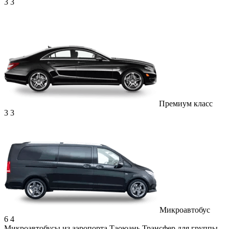
3
3
Премиум класс
3
3
Микроавтобус
6
4
Микроавтобусы из аэропорта Таоюань
Трансфер для группы