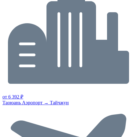
от 6 392 ₽
Таоюань Аэропорт → Тайчжун