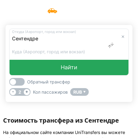
Такси Сентендре
Меню
UniTransfers
Откуда (Аэропорт, город или вокзал)
Куда (Аэропорт, город или вокзал)
Найти
Обратный трансфер
-
+
2
Кол пассажиров
RUB
▼
Стоимость трансфера из Сентендре
На официальном сайте компании UniTransfers вы можете