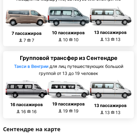
13 пассажиров
10 пассажиров
7 пассажиров
13
13
10
10
7
7
Групповой трансфер из Сентендре
Такси в Венгрии
для лиц путешествующих большой
группой от 13 до 19 человек
19 пассажиров
16 пассажиров
13 пассажиров
19
19
16
16
13
13
Сентендре на карте