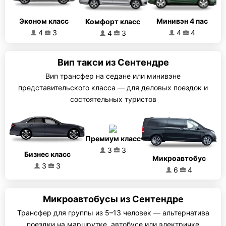
Эконом класс
Минивэн 4 пас
Комфорт класс
4
3
4
4
4
3
Вип такси из Сентендре
Вип трансфер на седане или минивэне
представительского класса — для деловых поездок и
состоятельных туристов
Премиум класс
3
3
Бизнес класс
Микроавтобус
3
3
6
4
Микроавтобусы из Сентендре
Трансфер для группы из 5–13 человек — альтернатива
поездки на маршрутке, автобусе или электричке