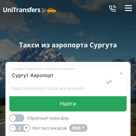
Меню
UniTransfers
Такси из аэропорта Сургута
Откуда (Аэропорт, город или вокзал)
Куда (Аэропорт, город или вокзал)
Найти
Обратный трансфер
-
+
2
Кол пассажиров
RUB
▼