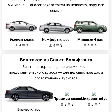
минивэне — аналог заказа такси на человека, пару или
семью
Эконом класс
Минивэн 4 пас
Комфорт класс
4
3
4
4
4
3
Вип такси из Санкт-Вольфганга
Вип трансфер на седане или минивэне
представительского класса — для деловых поездок и
состоятельных туристов
Премиум класс
Микроавтобус
3
3
6
4
Бизнес класс