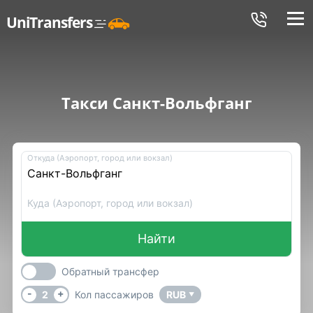
Меню
UniTransfers
Такси Санкт-Вольфганг
Откуда (Аэропорт, город или вокзал)
Куда (Аэропорт, город или вокзал)
Найти
Обратный трансфер
-
+
2
Кол пассажиров
RUB
▼