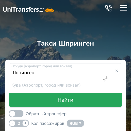
Меню
UniTransfers
Такси Шпринген
Откуда (Аэропорт, город или вокзал)
Куда (Аэропорт, город или вокзал)
Найти
Обратный трансфер
-
+
2
Кол пассажиров
RUB
▼