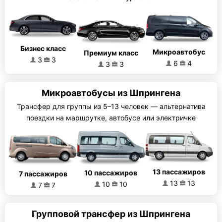
Бизнес класс
Микроавтобус
Премиум класс
3
3
6
4
3
3
Микроавтобусы из Шпрингена
Трансфер для группы из 5–13 человек — альтернатива
поездки на маршрутке, автобусе или электричке
13 пассажиров
10 пассажиров
7 пассажиров
13
13
10
10
7
7
Групповой трансфер из Шпрингена