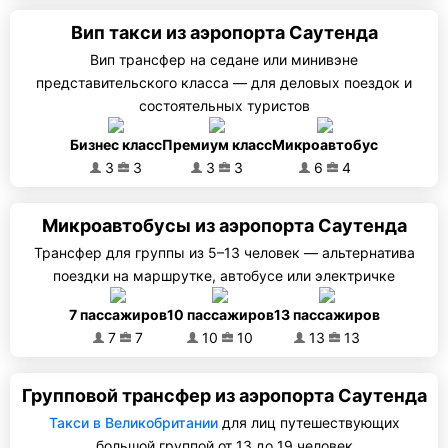
Вип такси из аэропорта Саутенда
Вип трансфер на седане или минивэне
представительского класса — для деловых поездок и
состоятельных туристов
Бизнес класс
Премиум класс
Микроавтобус
3
3
3
3
6
4
Микроавтобусы из аэропорта Саутенда
Трансфер для группы из 5–13 человек — альтернатива
поездки на маршрутке, автобусе или электричке
7 пассажиров
10 пассажиров
13 пассажиров
7
7
10
10
13
13
Групповой трансфер из аэропорта Саутенда
Такси в Великобритании
для лиц путешествующих
большой группой от 13 до 19 человек