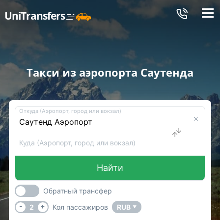
Меню
UniTransfers
Такси из аэропорта Саутенда
Откуда (Аэропорт, город или вокзал)
Куда (Аэропорт, город или вокзал)
Найти
Обратный трансфер
-
+
2
Кол пассажиров
RUB
▼