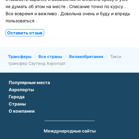
не думать об этом на месте . Списание точно по курсу .
Все вовремя и вежливо . Довольна очень и буду и впредь
пользоваться .
Оставить отзыв
Трансферы
Все страны
Великобритания
Такси
трансфер Саутенд Аэропорт
Популярные места
Аэропорты
Аэропорт Подгорицы
Города
Аэропорт Антальи
Аэропорт Белграда
Страны
Трансфер в Париже
Аэропорт Тбилиси
Аэропорт Дубая
О компании
Трансфер во Франции
Трансфер в Дубае
Аэропорт Парижа
Аэропорт Сабихи Гекчен Стамбул
О нас
Трансфер в Турции
Трансфер в Риме
Аэропорт Стамбула Новый
Аэропорт Будапешта
Контакты
Трансфер в Грузии
Трансфер в Белеке
Международные сайты
Аэропорт Барселоны
Аэропорт Афин
Вопрос-Ответ
Трансфер в Армении