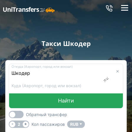
Меню
UniTransfers
Такси Шкодер
Откуда (Аэропорт, город или вокзал)
Куда (Аэропорт, город или вокзал)
Найти
Обратный трансфер
-
+
2
Кол пассажиров
RUB
▼