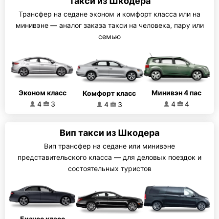
Такси из Шкодера
Трансфер на седане эконом и комфорт класса или на
минивэне — аналог заказа такси на человека, пару или
семью
Эконом класс
Минивэн 4 пас
Комфорт класс
4
3
4
4
4
3
Вип такси из Шкодера
Вип трансфер на седане или минивэне
представительского класса — для деловых поездок и
состоятельных туристов
Бизнес класс