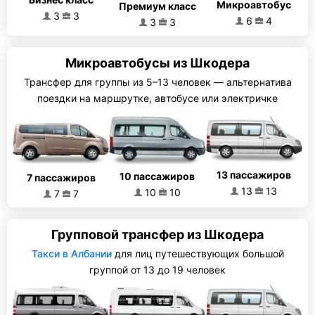
Микроавтобус
Премиум класс
3
3
6
4
3
3
Микроавтобусы из Шкодера
Трансфер для группы из 5–13 человек — альтернатива
поездки на маршрутке, автобусе или электричке
13 пассажиров
10 пассажиров
7 пассажиров
13
13
10
10
7
7
Групповой трансфер из Шкодера
Такси в Албании
для лиц путешествующих большой
группой от 13 до 19 человек