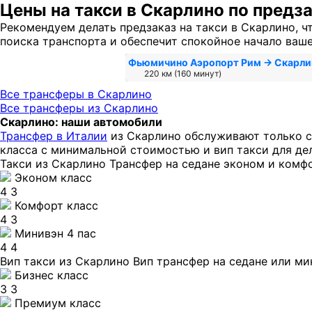
Цены на такси в Скарлино по предз
Рекомендуем делать предзаказ на такси в Скарлино, ч
поиска транспорта и обеспечит спокойное начало ваш
Фьюмичино Аэропорт Рим → Скарли
220 км (160 минут)
Все трансферы в Скарлино
Все трансферы из Скарлино
Скарлино: наши автомобили
Трансфер в Италии
из Скарлино обслуживают только с
класса с минимальной стоимостью и вип такси для де
Такси из Скарлино
Трансфер на седане эконом и комфо
Эконом класс
4
3
Комфорт класс
4
3
Минивэн 4 пас
4
4
Вип такси из Скарлино
Вип трансфер на седане или ми
Бизнес класс
3
3
Премиум класс