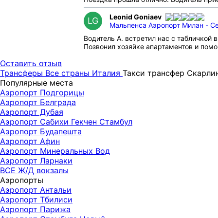
Leonid Goniaev
LG
Мальпенса Аэропорт Милан - Се
Водитель А. встретил нас с табличкой 
Позвонил хозяйке апартаментов и помо
Оставить отзыв
Трансферы
Все страны
Италия
Такси трансфер Скарли
Популярные места
Аэропорт Подгорицы
Аэропорт Белграда
Аэропорт Дубая
Аэропорт Сабихи Гекчен Стамбул
Аэропорт Будапешта
Аэропорт Афин
Аэропорт Минеральных Вод
Аэропорт Ларнаки
ВСЕ Ж/Д вокзалы
Аэропорты
Аэропорт Антальи
Аэропорт Тбилиси
Аэропорт Парижа