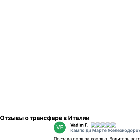
Отзывы о трансфере в Италии
Vadim F.
VF
Кампо ди Марте Железнодорож
Поездка прошла хорошо. Водитель встр