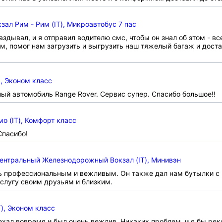
л Рим - Рим (IT), Микроавтобус 7 пас
здывал, и я отправил водителю смс, чтобы он знал об этом - в
 помог нам загрузить и выгрузить наш тяжелый багаж и достав
), Эконом класс
ный автомобиль Range Rover. Сервис супер. Спасибо большое!!
о (IT), Комфорт класс
Спасибо!
ентральный Железнодорожный Вокзал (IT), Минивэн
ь профессиональным и вежливым. Он также дал нам бутылки с 
услугу своим друзьям и близким.
), Эконом класс
ехал вовремя и был очень вежлив. Никаких проблем, и я бы ре