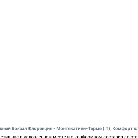
ный Вокзал Флоренция - Монтекатини-Терме (IT), Комфорт к
етил нас в условленном месте и с конформном доставил до оте