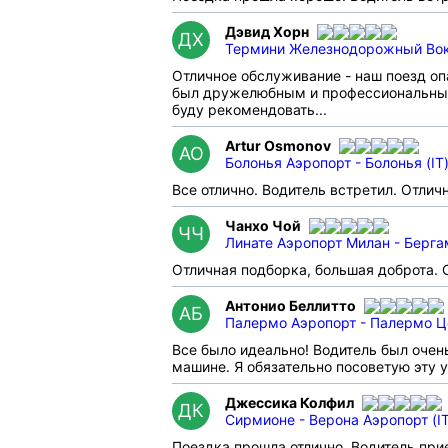
Дэвид Хорн
ДХ
Термини Железнодорожный Вокза
Отличное обслуживание - наш поезд опа
был дружелюбным и профессиональным,
буду рекомендовать...
Artur Osmonov
AO
Болонья Аэропорт - Болонья (IT
Все отлично. Водитель встретил. Отлич
Чанхо Чой
ЧЧ
Линате Аэропорт Милан - Бергам
Отличная подборка, большая доброта. 
Антонио Беллитто
АБ
Палермо Аэропорт - Палермо Ц
Все было идеально! Водитель был очен
машине. Я обязательно посоветую эту 
Джессика Колфил
ДК
Сирмионе - Верона Аэропорт (IT
Поездка прошла отлично. Водитель при