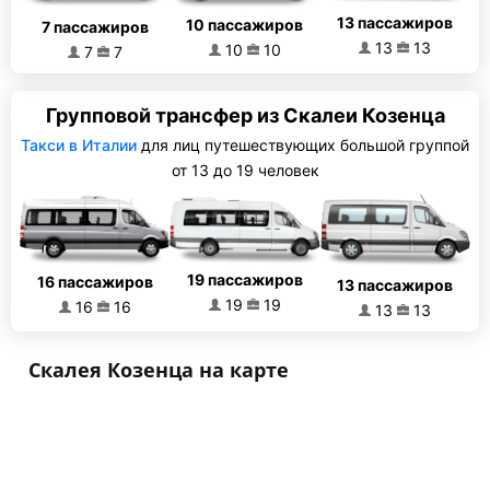
13 пассажиров
10 пассажиров
7 пассажиров
13
13
10
10
7
7
Групповой трансфер из Скалеи Козенца
Такси в Италии
для лиц путешествующих большой группой
от 13 до 19 человек
19 пассажиров
16 пассажиров
13 пассажиров
19
19
16
16
13
13
Скалея Козенца на карте