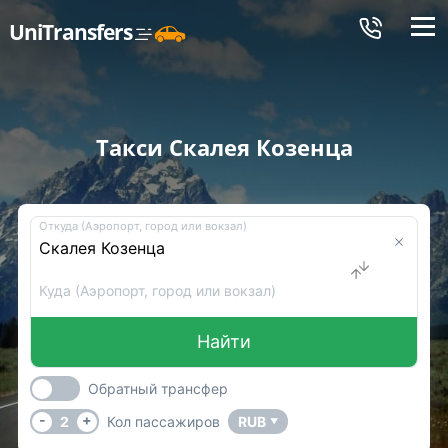
Меню
UniTransfers
Такси Скалея Козенца
Откуда (Аэропорт, город или вокзал)
Куда (Аэропорт, город или вокзал)
Найти
Обратный трансфер
-
+
2
Кол пассажиров
RUB
▼