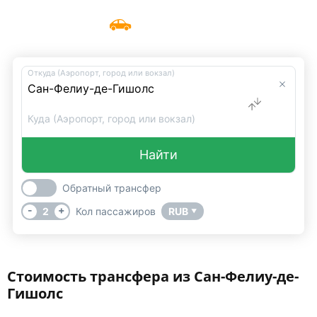
Такси Сан-Фелиу-де-Гишолс
Меню
UniTransfers
Откуда (Аэропорт, город или вокзал)
Куда (Аэропорт, город или вокзал)
Найти
Обратный трансфер
-
+
2
Кол пассажиров
RUB
▼
Стоимость трансфера из Сан-Фелиу-де-
Гишолс