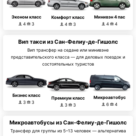
Эконом класс
Минивэн 4 пас
Комфорт класс
4
3
4
4
4
3
Вип такси из Сан-Фелиу-де-Гишолс
Вип трансфер на седане или минивэне
представительского класса — для деловых поездок и
состоятельных туристов
Бизнес класс
Микроавтобус
Премиум класс
3
3
6
4
3
3
Микроавтобусы из Сан-Фелиу-де-Гишолс
Трансфер для группы из 5–13 человек — альтернатива