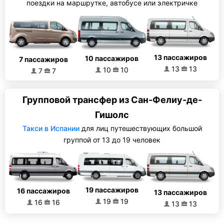
поездки на маршрутке, автобусе или электричке
13 пассажиров
10 пассажиров
7 пассажиров
13
13
10
10
7
7
Групповой трансфер из Сан-Фелиу-де-
Гишолс
Такси в Испании
для лиц путешествующих большой
группой от 13 до 19 человек
19 пассажиров
16 пассажиров
13 пассажиров
19
19
16
16
13
13