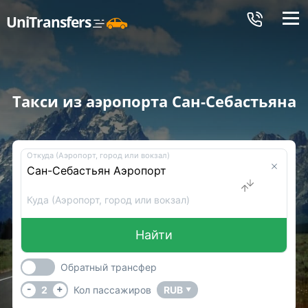
Меню
UniTransfers
Такси из аэропорта Сан-Себастьяна
Откуда (Аэропорт, город или вокзал)
Куда (Аэропорт, город или вокзал)
Найти
Обратный трансфер
-
+
2
Кол пассажиров
RUB
▼