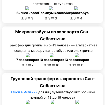
состоятельных туристов
Бизнес класс
Премиум класс
Микроавтобус
3
3
3
3
6
4
Микроавтобусы из аэропорта Сан-
Себастьяна
Трансфер для группы из 5–13 человек — альтернатива
поездки на маршрутке, автобусе или электричке
7 пассажиров
10 пассажиров
13 пассажиров
7
7
10
10
13
13
Групповой трансфер из аэропорта Сан-
Себастьяна
Такси в Испании
для лиц путешествующих большой
группой от 13 до 19 человек