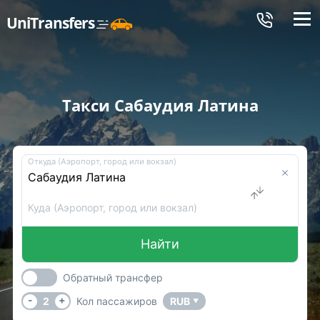
Меню
UniTransfers
Такси Сабаудия Латина
Откуда (Аэропорт, город или вокзал)
Куда (Аэропорт, город или вокзал)
Найти
Обратный трансфер
-
+
2
Кол пассажиров
RUB
▼