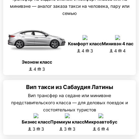
минивэне — аналог заказа такси на человека, пару или
семью
Комфорт класс
Минивэн 4 пас
4
3
4
4
Эконом класс
4
3
Вип такси из Сабаудия Латины
Вип трансфер на седане или минивэне
представительского класса — для деловых поездок и
состоятельных туристов
Бизнес класс
Премиум класс
Микроавтобус
3
3
3
3
6
4